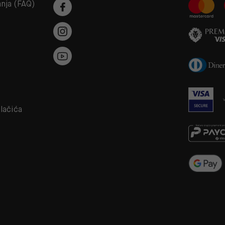
anja (FAQ)
a
olačića