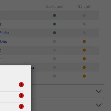
Dostupno
Na upit
r
r
Zadar
 One
t
r
gner Outlet Croatia