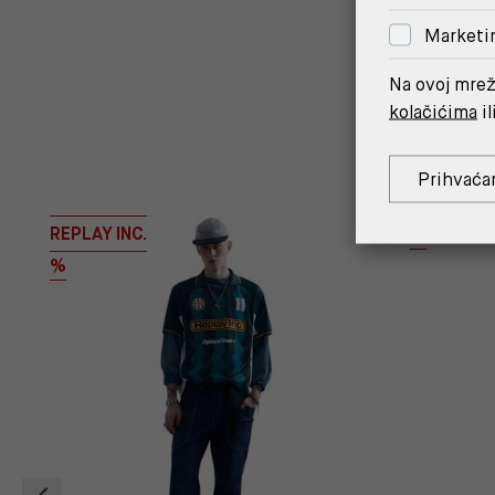
Marketi
Na ovoj mrež
kolačićima
il
Prihvaća
REPLAY INC.
%
%