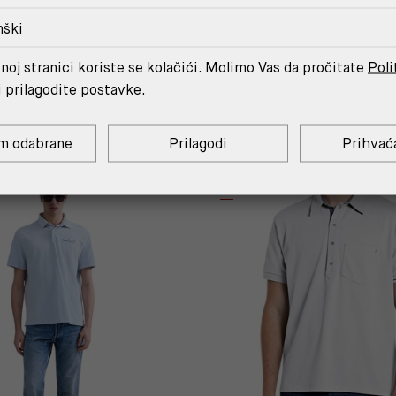
nški
noj stranici koriste se kolačići. Molimo Vas da pročitate
Poli
MOŽDA ĆE TI SE SVIDJETI
i prilagodite postavke.
m odabrane
Prilagodi
Prihvać
%