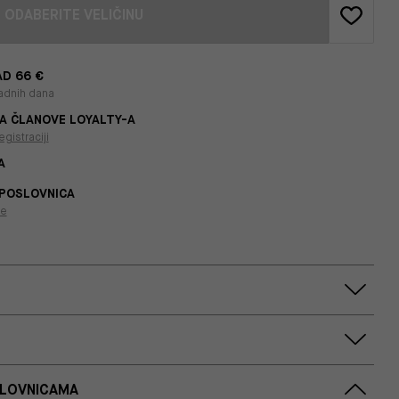
ODABERITE VELIČINU
D 66 €
adnih dana
A ČLANOVE LOYALTY-A
egistraciji
A
 POSLOVNICA
je
SLOVNICAMA