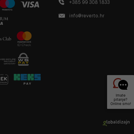
+385 99 308 1833
info@reverto.hr
Imate
pitanje?
Online smo!