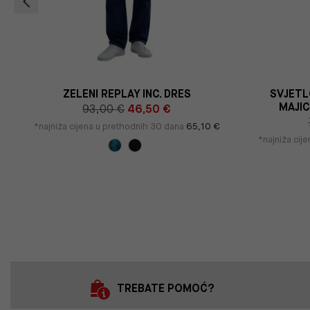
ZELENI REPLAY INC. DRES
SVJETL
MAJIC
93,00 €
46,50 €
*najniža cijena u prethodnih 30 dana
65,10 €
*najniža cij
TREBATE POMOĆ?