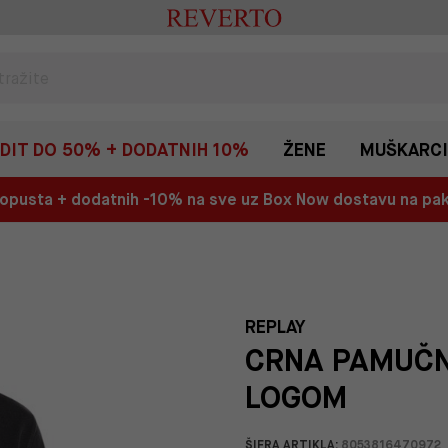
EDIT DO 50% + DODATNIH 10%
ŽENE
MUŠKARCI
 popusta + dodatnih -10% na sve uz Box Now dostavu na p
REPLAY
CRNA PAMUČN
LOGOM
ŠIFRA ARTIKLA:
8053816470972