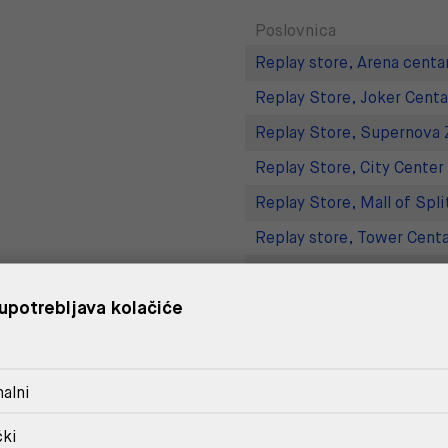
Poslovnica
Replay store, Arena centa
Replay Store, Joker Centa
Replay Store, Supernova 
Replay Store, City Center
Replay Store, Mall of Spli
Replay store, Tower Centa
Replay Outlet Store, Desi
upotrebljava kolačiće
Replay Outlet Store, Split
DOSTAVA
alni
POVRAT I ZAMJENA
čki