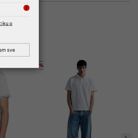
tiku o
am sve
%