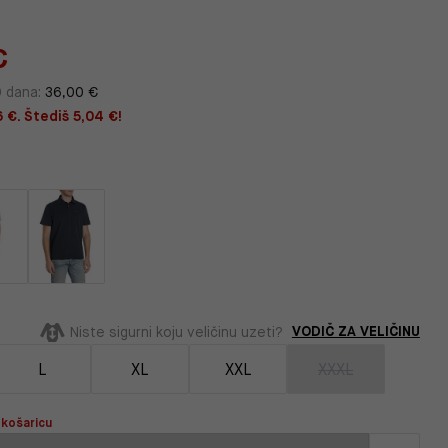
€
0 dana:
36,00 €
 €. Štediš 5,04 €!
VODIČ ZA VELIČINU
Niste sigurni koju veličinu uzeti?
L
XL
XXL
XXXL
 košaricu