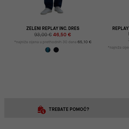
ZELENI REPLAY INC. DRES
REPLAY 
93,00 €
46,50 €
*najniža cijena u prethodnih 30 dana
65,10 €
*najniža cij
TREBATE POMOĆ?