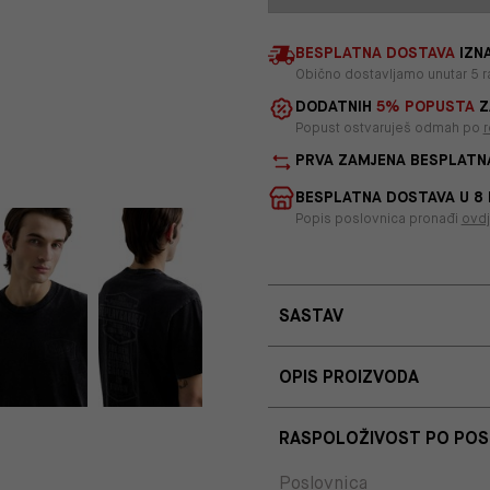
BESPLATNA DOSTAVA
IZNA
Obično dostavljamo unutar 5 r
DODATNIH
5% POPUSTA
Z
Popust ostvaruješ odmah po
r
PRVA ZAMJENA BESPLATN
BESPLATNA DOSTAVA U 8
Popis poslovnica pronađi
ovd
SASTAV
OPIS PROIZVODA
RASPOLOŽIVOST PO PO
Poslovnica