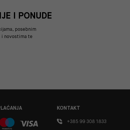
IJE I PONUDE
kcijama, posebnim
i novostima te
PLAĆANJA
KONTAKT
+385 99 308 1833