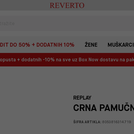
EDIT DO 50% + DODATNIH 10%
ŽENE
MUŠKARCI
 popusta + dodatnih -10% na sve uz Box Now dostavu na p
REPLAY
CRNA PAMUČN
ŠIFRA ARTIKLA:
8053816314719