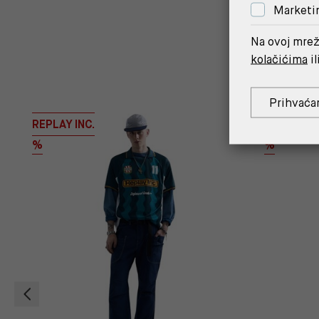
Marketi
Na ovoj mrež
kolačićima
il
Prihvaća
REPLAY INC.
REPLAY IN
%
%