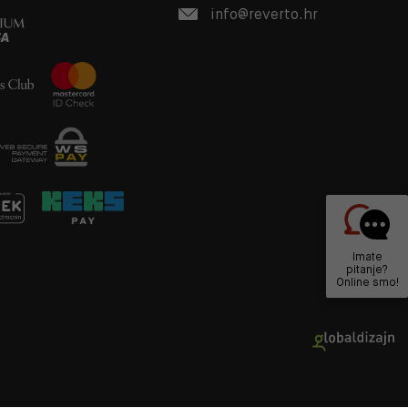
info@reverto.hr
Imate
pitanje?
Online smo!