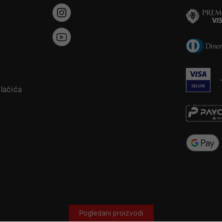
a
olačića
Pogledani proizvodi