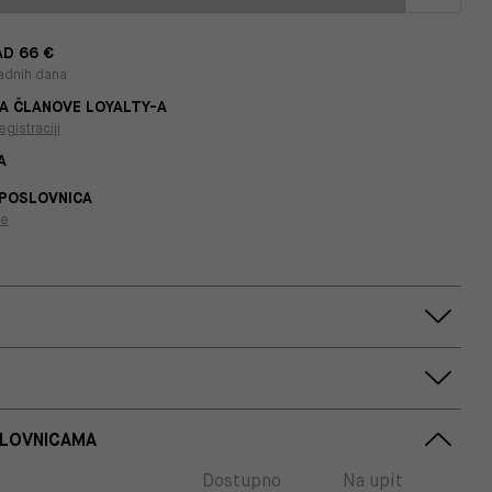
D 66 €
adnih dana
A ČLANOVE LOYALTY-A
egistraciji
A
 POSLOVNICA
je
SLOVNICAMA
Dostupno
Na upit