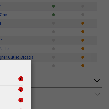
r
 One
r
t
r
Zadar
gner Outlet Croatia