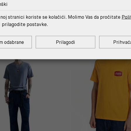
nški
noj stranici koriste se kolačići. Molimo Vas da pročitate
Poli
MOŽDA ĆE TI SE SVIDJETI
i prilagodite postavke.
m odabrane
Prilagodi
Prihvać
C.
%