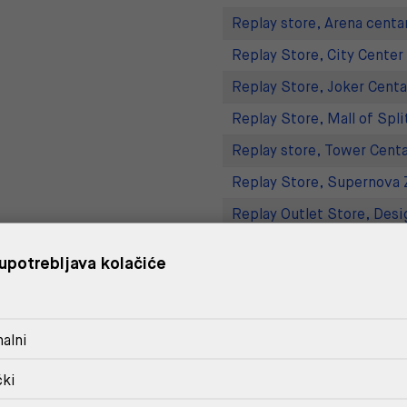
Replay store, Arena centa
Replay Store, City Center
Replay Store, Joker Centa
Replay Store, Mall of Spli
Replay store, Tower Centa
Replay Store, Supernova 
Replay Outlet Store, Desi
Replay Outlet Store, Split
upotrebljava kolačiće
DOSTAVA
alni
POVRAT I ZAMJENA
čki