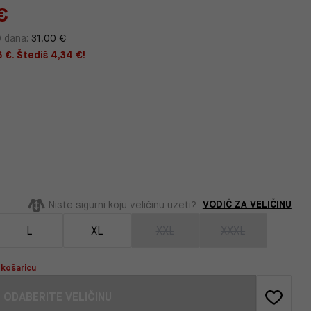
€
0 dana:
31,00 €
6 €. Štediš 4,34 €!
VODIČ ZA VELIČINU
Niste sigurni koju veličinu uzeti?
L
XL
XXL
XXXL
 košaricu
ODABERITE VELIČINU