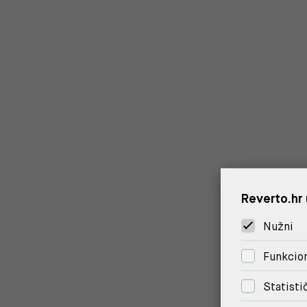
Reverto.hr 
Nužni
Funkcion
Statisti