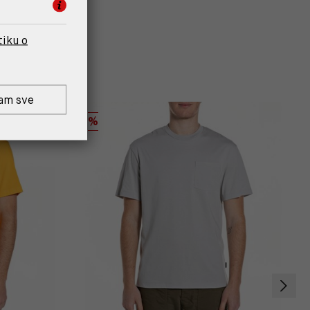
tiku o
am sve
%