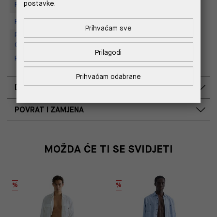
postavke.
Replay store, Tower Centar
Replay Store, Supernova Zadar
Prihvaćam sve
Replay Outlet Store, Designer
Outlet Croatia
Prilagodi
Replay Outlet Store, Split
Prihvaćam odabrane
DOSTAVA
POVRAT I ZAMJENA
MOŽDA ĆE TI SE SVIDJETI
%
%