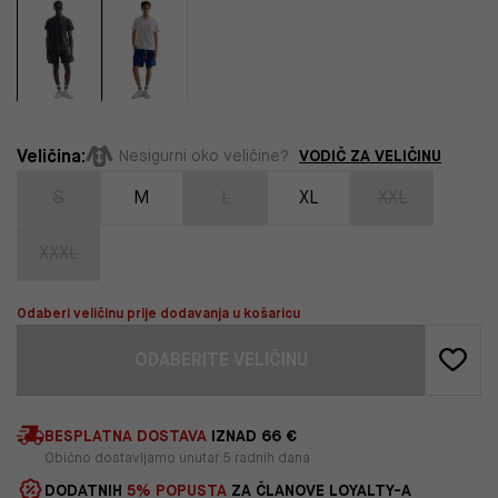
Veličina:
VODIČ ZA VELIČINU
Nesigurni oko veličine?
S
M
L
XL
XXL
XXXL
Odaberi veličinu prije dodavanja u košaricu
ODABERITE VELIČINU
BESPLATNA DOSTAVA
IZNAD 66 €
Obično dostavljamo unutar 5 radnih dana
DODATNIH
5% POPUSTA
ZA ČLANOVE LOYALTY-A