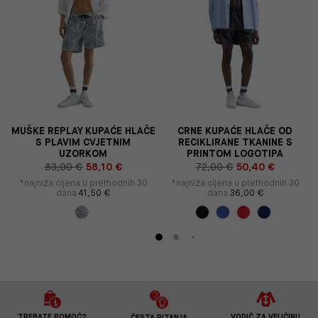
S
MUŠKE REPLAY KUPAĆE HLAČE
CRNE KUPAĆE HLAČE OD
S PLAVIM CVJETNIM
RECIKLIRANE TKANINE S
UZORKOM
PRINTOM LOGOTIPA
83,00 €
58,10 €
72,00 €
50,40 €
*najniža cijena u prethodnih 30
*najniža cijena u prethodnih 30
dana
41,50 €
dana
36,00 €
TREBATE POMOĆ?
VODIČ ZA VELIČINU
ČESTA PITANJA