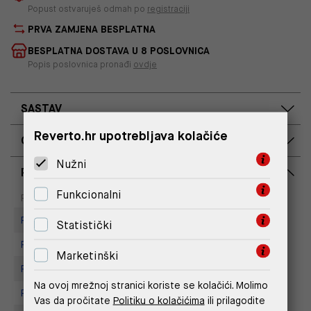
Popust ostvaruješ odmah po
registraciji
PRVA ZAMJENA BESPLATNA
BESPLATNA DOSTAVA U 8 POSLOVNICA
Popis poslovnica pronađi
ovdje
SASTAV
Reverto.hr upotrebljava kolačiće
OPIS PROIZVODA
Nužni
RASPOLOŽIVOST PO POSLOVNICAMA
Funkcionalni
Dostupno
Na upit
Poslovnica
Replay Store, Joker Centar
Statistički
Replay store, Arena centar
Marketinški
Replay Store, City Center One
Na ovoj mrežnoj stranici koriste se kolačići. Molimo
Replay Store, Mall of Split
Vas da pročitate
Politiku o kolačićima
ili prilagodite