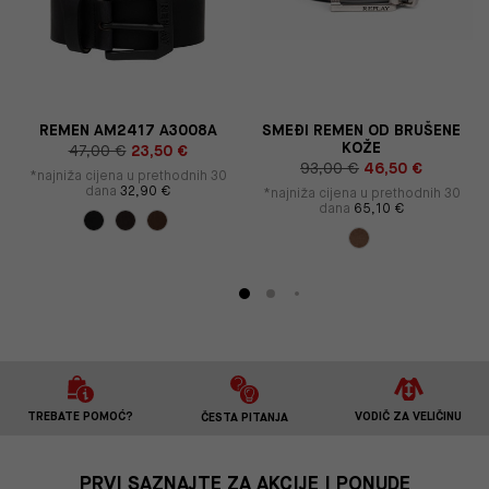
REMEN AM2417 A3008A
SMEĐI REMEN OD BRUŠENE
KOŽE
47,00 €
23,50 €
93,00 €
46,50 €
*najniža cijena u prethodnih 30
dana
32,90 €
*najniža cijena u prethodnih 30
dana
65,10 €
TREBATE POMOĆ?
VODIČ ZA VELIČINU
ČESTA PITANJA
PRVI SAZNAJTE ZA AKCIJE I PONUDE