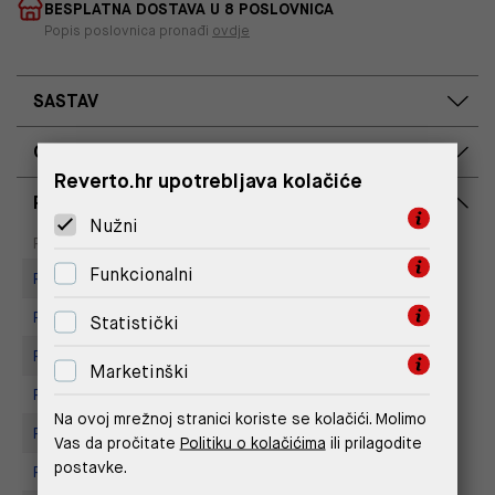
BESPLATNA DOSTAVA U 8 POSLOVNICA
Popis poslovnica pronađi
ovdje
SASTAV
OPIS PROIZVODA
Reverto.hr upotrebljava kolačiće
RASPOLOŽIVOST PO POSLOVNICAMA
Nužni
Dostupno
Na upit
Poslovnica
Funkcionalni
Replay Store, Mall of Split
Replay store, Tower Centar
Statistički
Replay Store, Supernova Zadar
Marketinški
Replay store, Arena centar
Na ovoj mrežnoj stranici koriste se kolačići. Molimo
Replay Store, City Center One
Vas da pročitate
Politiku o kolačićima
ili prilagodite
postavke.
Replay Store, Joker Centar