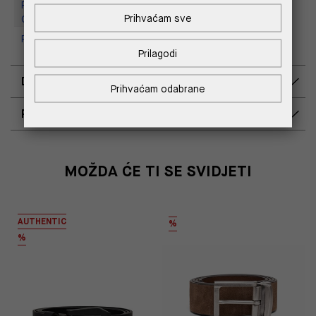
Replay Outlet Store, Designer
Prihvaćam sve
Outlet Croatia
Replay Outlet Store, Split
Prilagodi
DOSTAVA
Prihvaćam odabrane
POVRAT I ZAMJENA
MOŽDA ĆE TI SE SVIDJETI
AUTHENTIC
%
%