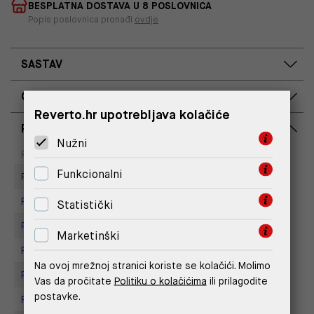
BESPLATNA DOSTAVA U 8 POSLOVNICA
Popis poslovnica pronađi
ovdje
SASTAV
OPIS PROIZVODA
Reverto.hr upotrebljava kolačiće
RASPOLOŽIVOST PO POSLOVNICAMA
Nužni
Dostupno
Na upit
Poslovnica
Funkcionalni
Replay store, Arena centar
Replay Store, City Center One
Statistički
Replay Store, Joker Centar
Marketinški
Replay Store, Mall of Split
Na ovoj mrežnoj stranici koriste se kolačići. Molimo
Replay store, Tower Centar
Vas da pročitate
Politiku o kolačićima
ili prilagodite
postavke.
Replay Store, Supernova Zadar