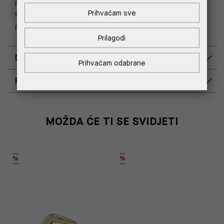
Replay Outlet Store, Designer
Prihvaćam sve
Outlet Croatia
Replay Outlet Store, Split
Prilagodi
DOSTAVA
Prihvaćam odabrane
POVRAT I ZAMJENA
MOŽDA ĆE TI SE SVIDJETI
%
%