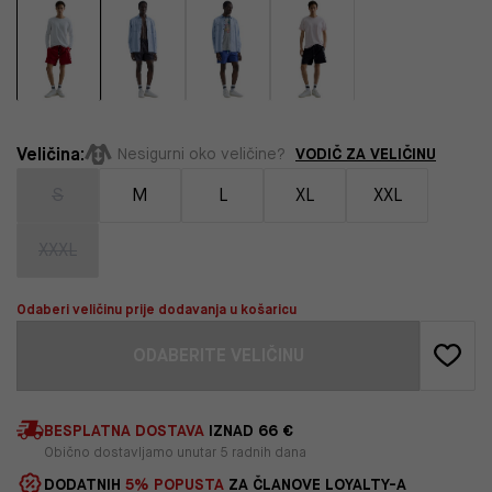
Veličina:
VODIČ ZA VELIČINU
Nesigurni oko veličine?
S
M
L
XL
XXL
XXXL
Odaberi veličinu prije dodavanja u košaricu
ODABERITE VELIČINU
BESPLATNA DOSTAVA
IZNAD 66 €
Obično dostavljamo unutar 5 radnih dana
DODATNIH
5% POPUSTA
ZA ČLANOVE LOYALTY-A