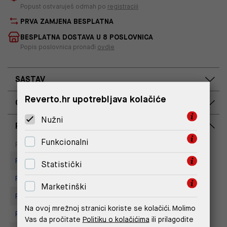
Popust ostvaruješ odmah po
registraciji
PRVA ZAMJENA BESPLATNA
BESPLATNA DOSTAVA U 8 POSLOVNICA
Popis poslovnica pronađi
ovdje
SASTAV
Reverto.hr upotrebljava kolačiće
OPIS PROIZVODA
Nužni
RASPOLOŽIVOST PO POSLOVNICAMA
Funkcionalni
Dostupno
Na upit
Poslovnica
Replay Store, Mall of Split
Statistički
Replay Store, Joker Centar
Marketinški
Replay store, Arena centar
Na ovoj mrežnoj stranici koriste se kolačići. Molimo
Replay Store, City Center One
Vas da pročitate
Politiku o kolačićima
ili prilagodite