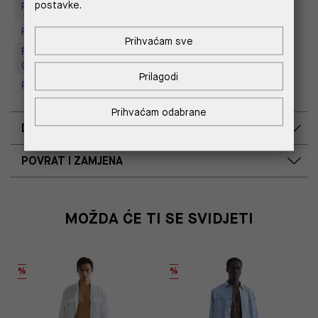
postavke.
Replay store, Tower Centar
Replay Store, Supernova Zadar
Prihvaćam sve
Replay Outlet Store, Designer
Outlet Croatia
Prilagodi
Replay Outlet Store, Split
Prihvaćam odabrane
DOSTAVA
POVRAT I ZAMJENA
MOŽDA ĆE TI SE SVIDJETI
%
%