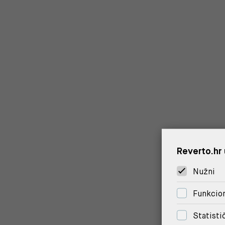
Reverto.hr 
Nužni
Funkcion
Statisti