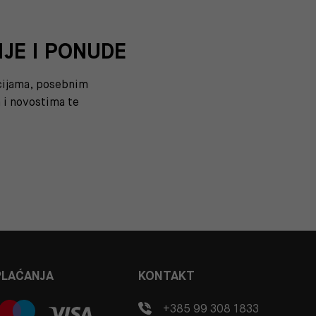
IJE I PONUDE
kcijama, posebnim
i novostima te
PLAĆANJA
KONTAKT
+385 99 308 1833