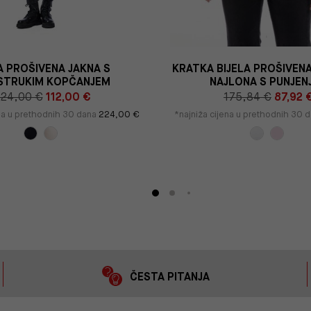
 PROŠIVENA JAKNA S
KRATKA BIJELA PROŠIVEN
STRUKIM KOPČANJEM
NAJLONA S PUNJEN
224,00 €
112,00 €
175,84 €
87,92 
ena u prethodnih 30 dana
224,00 €
*najniža cijena u prethodnih 30 
ČESTA PITANJA