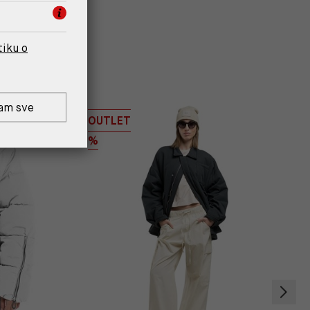
tiku o
am sve
OUTLET
%