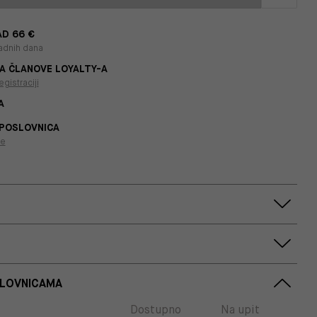
D 66 €
adnih dana
A ČLANOVE LOYALTY-A
egistraciji
A
 POSLOVNICA
je
SLOVNICAMA
Dostupno
Na upit