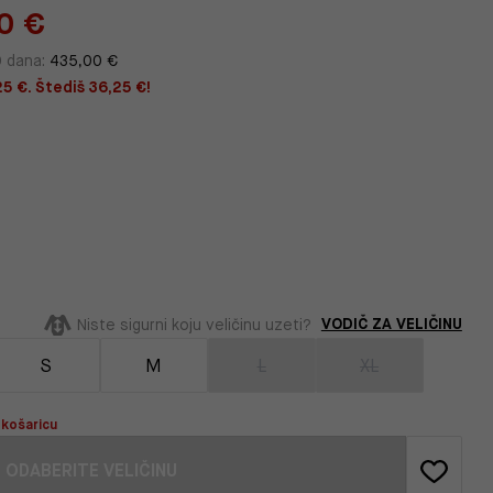
0 €
0 dana:
435,00 €
25 €. Štediš 36,25 €!
VODIČ ZA VELIČINU
Niste sigurni koju veličinu uzeti?
S
M
L
XL
 košaricu
ODABERITE VELIČINU