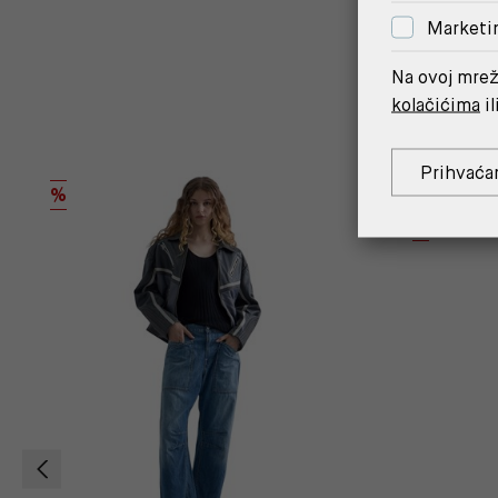
Marketi
Na ovoj mrež
kolačićima
il
Prihvaća
OUTLET
%
%