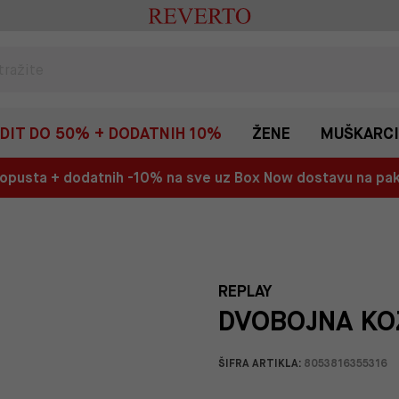
EDIT DO 50% + DODATNIH 10%
ŽENE
MUŠKARCI
 popusta + dodatnih -10% na sve uz Box Now dostavu na p
REPLAY
DVOBOJNA KO
ŠIFRA ARTIKLA:
8053816355316