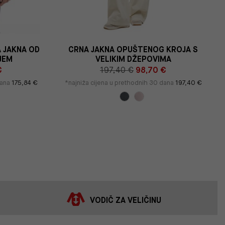
A JAKNA OD
CRNA JAKNA OPUŠTENOG KROJA S
JEM
VELIKIM DŽEPOVIMA
€
197,40 €
98,70 €
dana
175,84 €
*najniža cijena u prethodnih 30 dana
197,40 €
VODIČ ZA VELIČINU