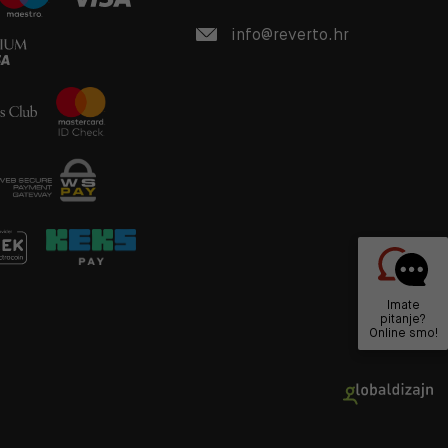
info@reverto.hr
Imate
pitanje?
Online smo!