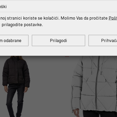
nški
MOŽDA ĆE TI SE SVIDJETI
noj stranici koriste se kolačići. Molimo Vas da pročitate
Poli
i prilagodite postavke.
m odabrane
Prilagodi
Prihvać
OUTLET
%