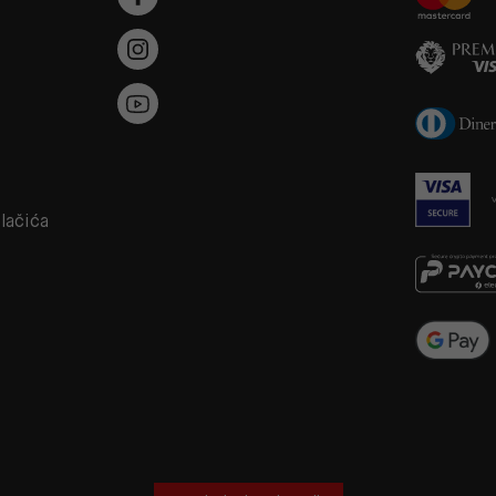
a
olačića