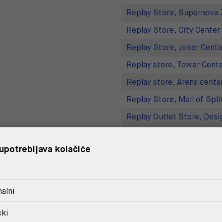
Replay Store, Supernova 
Replay Store, City Center
Replay Store, Joker Centa
Replay store, Tower Centa
Replay store, Arena centa
Replay Store, Mall of Spli
Replay Outlet Store, Desi
Replay Outlet Store, Split
upotrebljava kolačiće
DOSTAVA
alni
POVRAT I ZAMJENA
čki