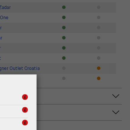
Zadar
 One
r
r
r
t
gner Outlet Croatia