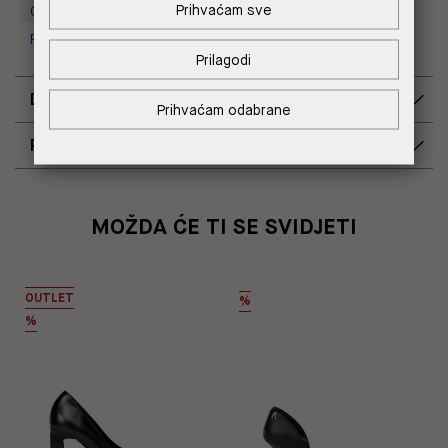
Prihvaćam sve
Outlet Croatia
Replay Outlet Store, Split
Prilagodi
DOSTAVA
Prihvaćam odabrane
POVRAT I ZAMJENA
MOŽDA ĆE TI SE SVIDJETI
OUTLET
%
%