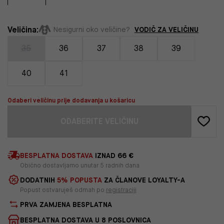
Veličina:
VODIČ ZA VELIČINU
Nesigurni oko veličine?
35
36
37
38
39
40
41
Odaberi veličinu prije dodavanja u košaricu
ODABERITE VELIČINU
BESPLATNA DOSTAVA
IZNAD 66 €
Obično dostavljamo unutar 5 radnih dana
DODATNIH
5% POPUSTA
ZA ČLANOVE LOYALTY-A
Popust ostvaruješ odmah po
registraciji
PRVA ZAMJENA BESPLATNA
BESPLATNA DOSTAVA U 8 POSLOVNICA