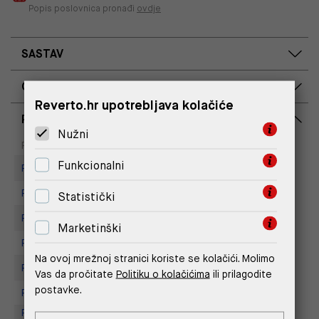
Popis poslovnica pronađi
ovdje
SASTAV
OPIS PROIZVODA
Reverto.hr upotrebljava kolačiće
RASPOLOŽIVOST PO POSLOVNICAMA
Nužni
Dostupno
Na upit
Poslovnica
Funkcionalni
Replay Store, City Center One
Replay Store, Supernova Zadar
Statistički
Replay store, Arena centar
Marketinški
Replay Store, Joker Centar
Na ovoj mrežnoj stranici koriste se kolačići. Molimo
Replay Store, Mall of Split
Vas da pročitate
Politiku o kolačićima
ili prilagodite
postavke.
Replay store, Tower Centar
Replay Outlet Store, Designer