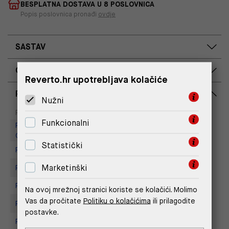
BESPLATNA DOSTAVA U 8 POSLOVNICA
Popis poslovnica pronađi
ovdje
SASTAV
OPIS PROIZVODA
Reverto.hr upotrebljava kolačiće
RASPOLOŽIVOST PO POSLOVNICAMA
Nužni
Dostupno
Na upit
Poslovnica
Funkcionalni
Replay Outlet Store, Designer
Outlet Croatia
Statistički
Replay Outlet Store, Split
Marketinški
Replay store, Arena centar
Replay Store, City Center One
Na ovoj mrežnoj stranici koriste se kolačići. Molimo
Vas da pročitate
Politiku o kolačićima
ili prilagodite
Replay Store, Joker Centar
postavke.
Replay Store, Mall of Split