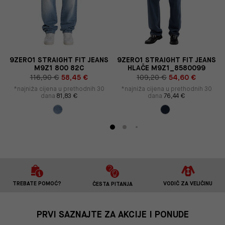
S
9ZERO1 STRAIGHT FIT JEANS
9ZERO1 STRAIGHT FIT JEANS
M9Z1 800 82C
HLAČE M9Z1_8580099
116,90 €
58,45 €
109,20 €
54,60 €
*najniža cijena u prethodnih 30
*najniža cijena u prethodnih 30
dana
81,83 €
dana
76,44 €
TREBATE POMOĆ?
VODIČ ZA VELIČINU
ČESTA PITANJA
PRVI SAZNAJTE ZA AKCIJE I PONUDE