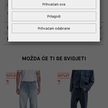
Prihvaćam sve
Replay store, Tower Centar
Replay Store, Supernova Zadar
Prilagodi
DOSTAVA
Prihvaćam odabrane
POVRAT I ZAMJENA
MOŽDA ĆE TI SE SVIDJETI
OUTLET
OUTLET
%
%