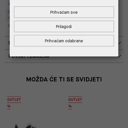
Replay Store, Supernova Zadar
Replay Outlet Store, Designer
Prihvaćam sve
Outlet Croatia
Replay Outlet Store, Split
Prilagodi
Prihvaćam odabrane
DOSTAVA
POVRAT I ZAMJENA
MOŽDA ĆE TI SE SVIDJETI
OUTLET
OUTLET
%
%