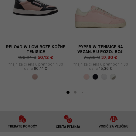
RELOAD W LOW ROZE KOŽNE
PYPER W TENISICE NA
TENISICE
VEZANJE U ROZOJ BOJI
100,24 €
50,12 €
75,60 €
37,80 €
*najniža cijena u prethodnih 30
*najniža cijena u prethodnih 30
dana
60,14 €
dana
45,36 €
TREBATE POMOĆ?
VODIČ ZA VELIČINU
ČESTA PITANJA