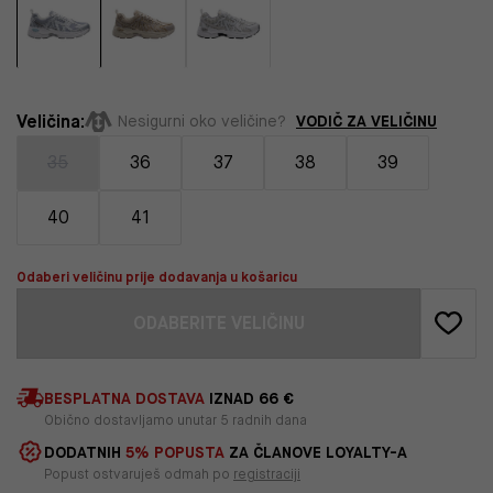
Veličina:
VODIČ ZA VELIČINU
Nesigurni oko veličine?
35
36
37
38
39
40
41
Odaberi veličinu prije dodavanja u košaricu
ODABERITE VELIČINU
BESPLATNA DOSTAVA
IZNAD 66 €
Obično dostavljamo unutar 5 radnih dana
DODATNIH
5% POPUSTA
ZA ČLANOVE LOYALTY-A
Popust ostvaruješ odmah po
registraciji