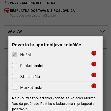
PRVA ZAMJENA BESPLATNA
BESPLATNA DOSTAVA U 8 POSLOVNICA
Popis poslovnica pronađi
ovdje
SASTAV
OPIS PROIZVODA
Reverto.hr upotrebljava kolačiće
RASPOLOŽIVOST PO POSLOVNICAMA
Nužni
Dostupno
Na upit
Poslovnica
Funkcionalni
Replay store, Arena centar
Statistički
Replay Store, City Center One
Marketinški
Replay Store, Joker Centar
Replay Store, Mall of Split
Na ovoj mrežnoj stranici koriste se kolačići. Molimo
Vas da pročitate
Politiku o kolačićima
ili prilagodite
Replay store, Tower Centar
postavke.