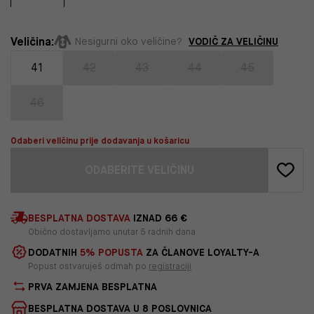
Veličina:
VODIČ ZA VELIČINU
Nesigurni oko veličine?
41
42
43
44
45
46
Odaberi veličinu prije dodavanja u košaricu
ODABERITE VELIČINU
BESPLATNA DOSTAVA
IZNAD 66 €
Obično dostavljamo unutar 5 radnih dana
DODATNIH
5% POPUSTA
ZA ČLANOVE LOYALTY-A
Popust ostvaruješ odmah po
registraciji
PRVA ZAMJENA BESPLATNA
BESPLATNA DOSTAVA U 8 POSLOVNICA