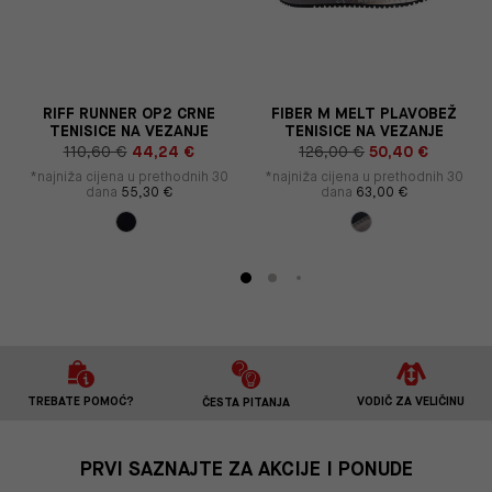
E
RIFF RUNNER OP2 CRNE
FIBER M MELT PLAVOBEŽ
TENISICE NA VEZANJE
TENISICE NA VEZANJE
110,60 €
44,24 €
126,00 €
50,40 €
*najniža cijena u prethodnih 30
*najniža cijena u prethodnih 30
dana
55,30 €
dana
63,00 €
TREBATE POMOĆ?
VODIČ ZA VELIČINU
ČESTA PITANJA
PRVI SAZNAJTE ZA AKCIJE I PONUDE