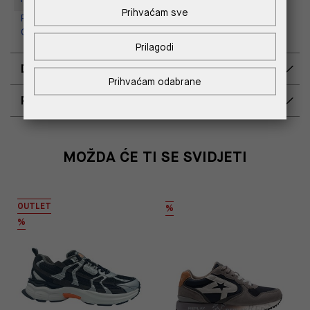
Prihvaćam sve
Replay Outlet Store, Designer
Outlet Croatia
Prilagodi
DOSTAVA
Prihvaćam odabrane
POVRAT I ZAMJENA
MOŽDA ĆE TI SE SVIDJETI
OUTLET
%
%