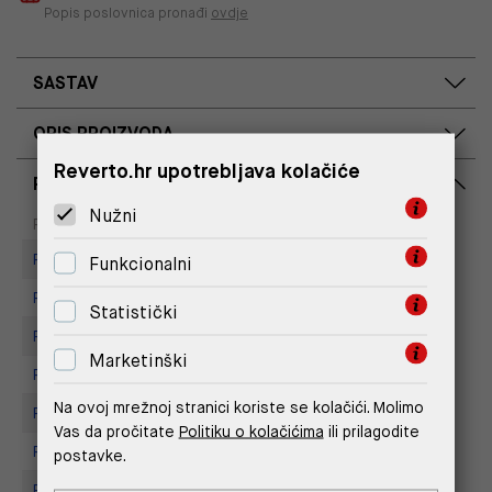
Popis poslovnica pronađi
ovdje
SASTAV
OPIS PROIZVODA
Reverto.hr upotrebljava kolačiće
RASPOLOŽIVOST PO POSLOVNICAMA
Nužni
Dostupno
Na upit
Poslovnica
Replay Outlet Store, Split
Funkcionalni
Replay store, Arena centar
Statistički
Replay Store, City Center One
Marketinški
Replay Store, Joker Centar
Na ovoj mrežnoj stranici koriste se kolačići. Molimo
Replay Store, Mall of Split
Vas da pročitate
Politiku o kolačićima
ili prilagodite
Replay store, Tower Centar
postavke.
Replay Store, Supernova Zadar