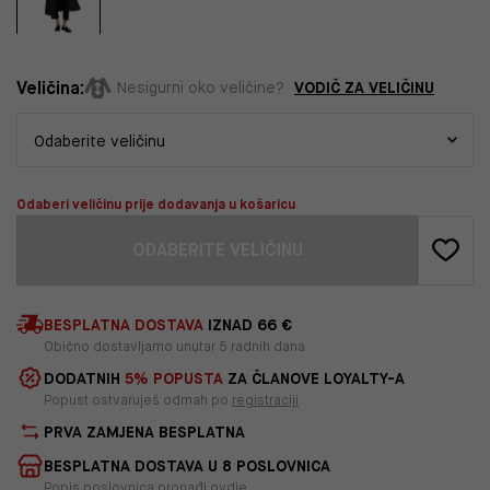
Veličina:
VODIČ ZA VELIČINU
Nesigurni oko veličine?
Odaberi veličinu prije dodavanja u košaricu
ODABERITE VELIČINU
BESPLATNA DOSTAVA
IZNAD 66 €
Obično dostavljamo unutar 5 radnih dana
DODATNIH
5% POPUSTA
ZA ČLANOVE LOYALTY-A
Popust ostvaruješ odmah po
registraciji
PRVA ZAMJENA BESPLATNA
BESPLATNA DOSTAVA U 8 POSLOVNICA
Popis poslovnica pronađi
ovdje