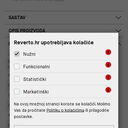
SASTAV
OPIS PROIZVODA
Reverto.hr upotrebljava kolačiće
RASPOLOŽIVOST PO POSLOVNICAMA
Dostupno
Na upit
Nužni
Poslovnica
Replay Outlet Store, Designer
Funkcionalni
Outlet Croatia
Replay store, Arena centar
Statistički
Replay Store, City Center One
Marketinški
Replay Store, Joker Centar
Na ovoj mrežnoj stranici koriste se kolačići. Molimo
Replay Store, Mall of Split
Vas da pročitate
Politiku o kolačićima
ili prilagodite
Replay store, Tower Centar
postavke.
Replay Store, Supernova Zadar