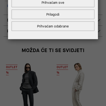
Prihvaćam sve
Replay Outlet Store, Split
Prilagodi
DOSTAVA
Prihvaćam odabrane
POVRAT I ZAMJENA
MOŽDA ĆE TI SE SVIDJETI
OUTLET
OUTLET
%
%