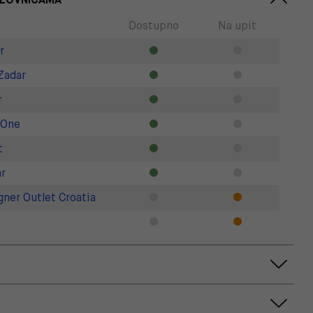
Dostupno
Na upit
r
Zadar
r
 One
t
r
gner Outlet Croatia