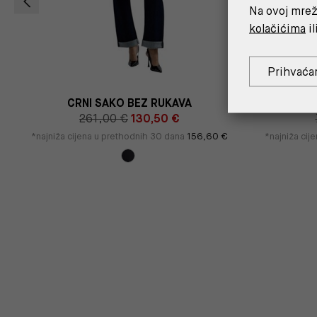
Na ovoj mrež
kolačićima
il
Prihvaća
CRNI SAKO BEZ RUKAVA
CRNA MA
261,00 €
130,50 €
*najniža cijena u prethodnih 30 dana
156,60 €
*najniža cij