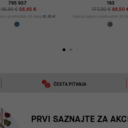
795 937
193
116,90 €
58,45 €
177,00 €
88,50 
jena u prethodnih 30 dana
81,83 €
*najniža cijena u prethodnih 30 
ČESTA PITANJA
PRVI SAZNAJTE ZA AKC