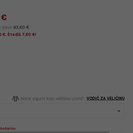
 €
0 dana:
93,60 €
 €. Štediš 7,80 €!
VODIČ ZA VELIČINU
Niste sigurni koju veličinu uzeti?
 košaricu