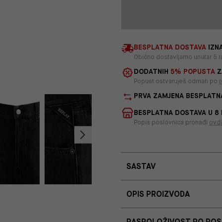
BESPLATNA DOSTAVA
IZNA
Obično dostavljamo unutar 5 r
DODATNIH
5% POPUSTA
Z
Popust ostvaruješ odmah po
r
PRVA ZAMJENA BESPLATN
BESPLATNA DOSTAVA U 8
Popis poslovnica pronađi
ovd
SASTAV
OPIS PROIZVODA
RASPOLOŽIVOST PO PO