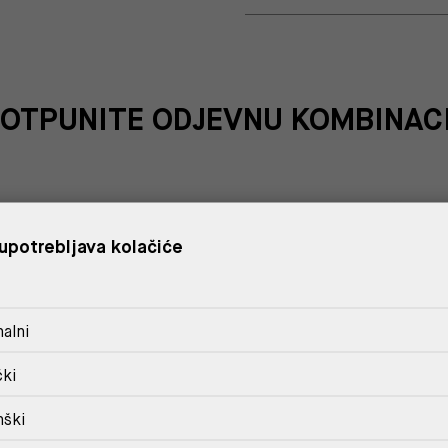
OTPUNITE ODJEVNU KOMBINAC
%
upotrebljava kolačiće
alni
čki
nški