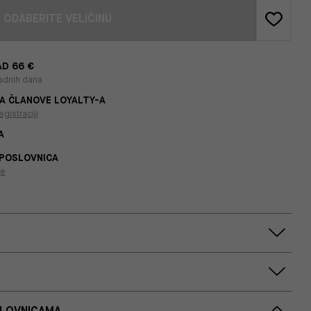
ODABERITE VELIČINU
D 66 €
adnih dana
A ČLANOVE LOYALTY-A
egistraciji
A
 POSLOVNICA
je
SLOVNICAMA