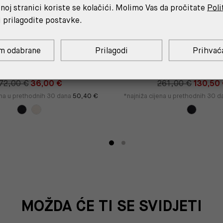
noj stranici koriste se kolačići. Molimo Vas da pročitate
Poli
i prilagodite postavke.
m odabrane
Prilagodi
Prihvać
RAMA S REPLAY NATPISOM
CRNI SAKO BEZ RU
72,00 €
36,00 €
261,00 €
130,50
ena u prethodnih 30 dana
50,40 €
*najniža cijena u prethodnih 30 
MOŽDA ĆE TI SE SVIDJETI