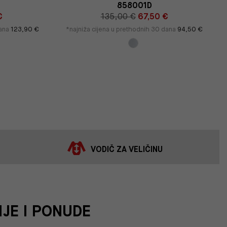
858001D
€
135,00 €
67,50 €
dana
123,90 €
*najniža cijena u prethodnih 30 dana
94,50 €
VODIČ ZA VELIČINU
IJE I PONUDE