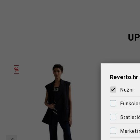
UP
%
%
Reverto.hr 
Nužni
Funkcion
Statisti
Marketi