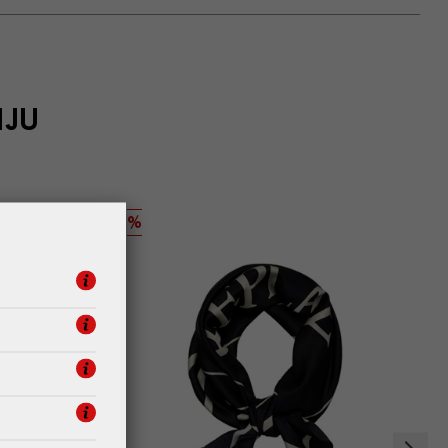
IJU
%