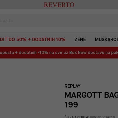
EDIT DO 50% + DODATNIH 10%
ŽENE
MUŠKARCI
 popusta + dodatnih -10% na sve uz Box Now dostavu na p
REPLAY
MARGOTT BAG
199
ŠIFRA ARTIKLA:
8053816514218