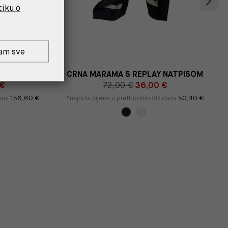
tiku o
am sve
KAVA
CRNA MARAMA S REPLAY NATPISOM
 €
72,00 €
36,00 €
dana
156,60 €
*najniža cijena u prethodnih 30 dana
50,40 €