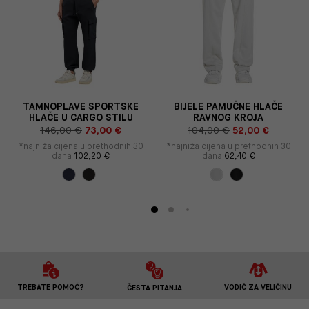
E
TAMNOPLAVE SPORTSKE
BIJELE PAMUČNE HLAČE
HLAČE U CARGO STILU
RAVNOG KROJA
146,00 €
73,00 €
104,00 €
52,00 €
*najniža cijena u prethodnih 30
*najniža cijena u prethodnih 30
dana
102,20 €
dana
62,40 €
TREBATE POMOĆ?
VODIČ ZA VELIČINU
ČESTA PITANJA