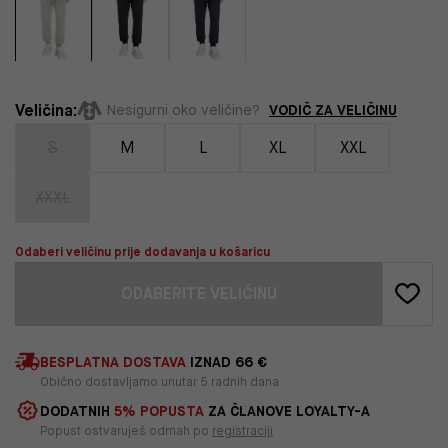
Veličina:
VODIČ ZA VELIČINU
Nesigurni oko veličine?
S
M
L
XL
XXL
XXXL
Odaberi veličinu prije dodavanja u košaricu
ODABERITE VELIČINU
BESPLATNA DOSTAVA
IZNAD 66 €
Obično dostavljamo unutar 5 radnih dana
DODATNIH
5% POPUSTA
ZA ČLANOVE LOYALTY-A
Popust ostvaruješ odmah po
registraciji