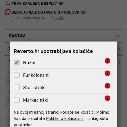
PRVA ZAMJENA BESPLATNA
BESPLATNA DOSTAVA U 8 POSLOVNICA
Popis poslovnica pronađi
ovdje
SASTAV
OPIS PROIZVODA
Reverto.hr upotrebljava kolačiće
RASPOLOŽIVOST PO POSLOVNICAMA
Nužni
Dostupno
Na upit
Poslovnica
Funkcionalni
Replay store, Arena centar
Statistički
Replay Store, Joker Centar
Marketinški
Replay Store, City Center One
Replay Store, Mall of Split
Na ovoj mrežnoj stranici koriste se kolačići. Molimo
Vas da pročitate
Politiku o kolačićima
ili prilagodite
Replay store, Tower Centar
postavke.