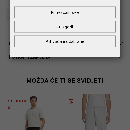
Replay Store, Supernova Zadar
Replay Outlet Store, Designer
Prihvaćam sve
Outlet Croatia
Replay Outlet Store, Split
Prilagodi
Prihvaćam odabrane
DOSTAVA
POVRAT I ZAMJENA
MOŽDA ĆE TI SE SVIDJETI
AUTHENTIC
%
%