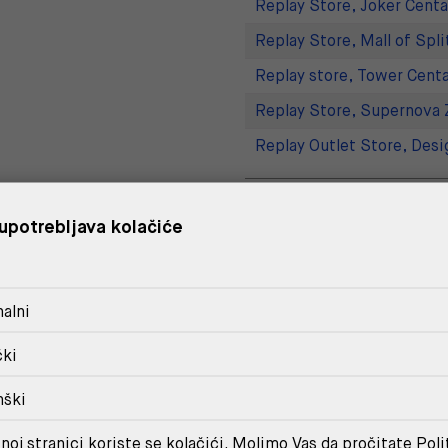
Replay Store, Joker Centa
Replay Store, Mall of Spli
Replay store, Tower Centa
Replay Store, Supernova 
Replay Outlet Store, Desi
DOSTAVA
upotrebljava kolačiće
POVRAT I ZAMJENA
alni
čki
MOŽDA ĆE TI SE SVIDJETI
nški
noj stranici koriste se kolačići. Molimo Vas da pročitate
Poli