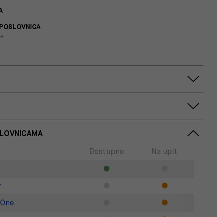
A
 POSLOVNICA
je
SLOVNICAMA
Dostupno
Na upit
r
 One