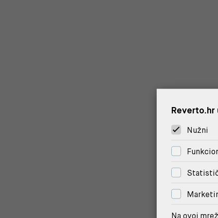
Reverto.hr 
Nužni
Funkcion
Statisti
Marketi
Na ovoj mrež