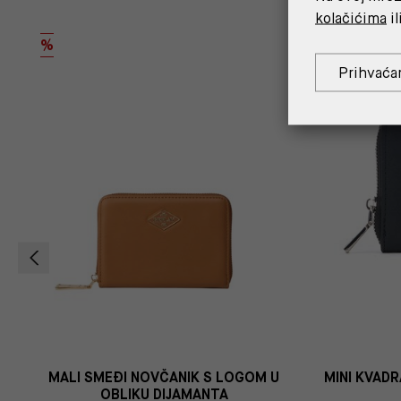
kolačićima
il
OUTLET
%
%
Prihvaća
MALI SMEĐI NOVČANIK S LOGOM U
MINI KVADR
OBLIKU DIJAMANTA