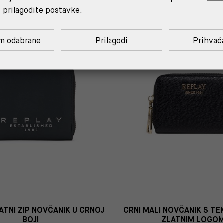
i prilagodite postavke.
%
m odabrane
Prilagodi
Prihvać
ATNI ZIP NOVČANIK U CRNOJ
CRNI MALI NOVČANIK S TE
BOJI
ZLATNIM LOGO