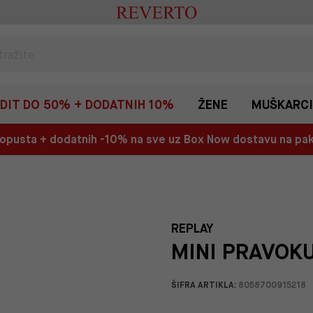
EDIT DO 50% + DODATNIH 10%
ŽENE
MUŠKARCI
 popusta + dodatnih -10% na sve uz Box Now dostavu na p
REPLAY
MINI PRAVOKU
ŠIFRA ARTIKLA:
8058700915218