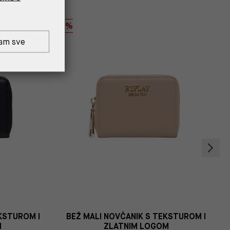
%
am sve
KSTUROM I
BEŽ MALI NOVČANIK S TEKSTUROM I
M
ZLATNIM LOGOM