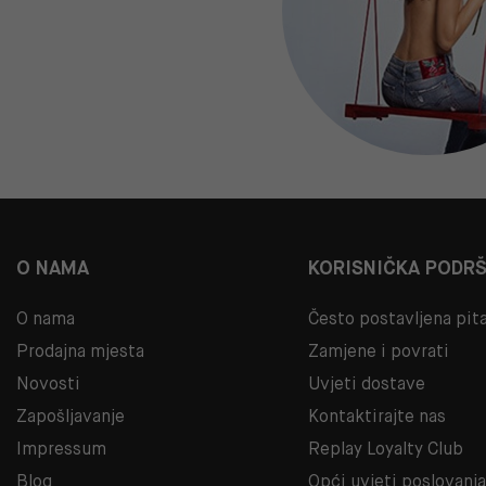
O NAMA
KORISNIČKA PODR
O nama
Često postavljena pit
Prodajna mjesta
Zamjene i povrati
Novosti
Uvjeti dostave
Zapošljavanje
Kontaktirajte nas
Impressum
Replay Loyalty Club
Blog
Opći uvjeti poslovanj