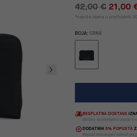
42,00 €
21,00 
*najniža cijena u prethodnih 3
BOJA:
CRNA
BESPLATNA DOSTAVA
IZNA
Obično dostavljamo unutar 5 r
DODATNIH
5% POPUSTA
Z
Popust ostvaruješ odmah po
r