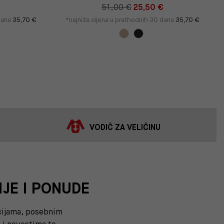
€
51,00 €
25,50 €
 dana
35,70 €
*najniža cijena u prethodnih 30 dana
35,70 €
VODIČ ZA VELIČINU
IJE I PONUDE
kcijama, posebnim