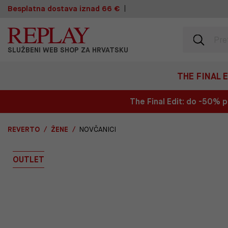
Besplatna dostava iznad 66 €
SLUŽBENI WEB SHOP ZA HRVATSKU
THE FINAL 
The Final Edit: do -50%
REVERTO
ŽENE
NOVČANICI
OUTLET