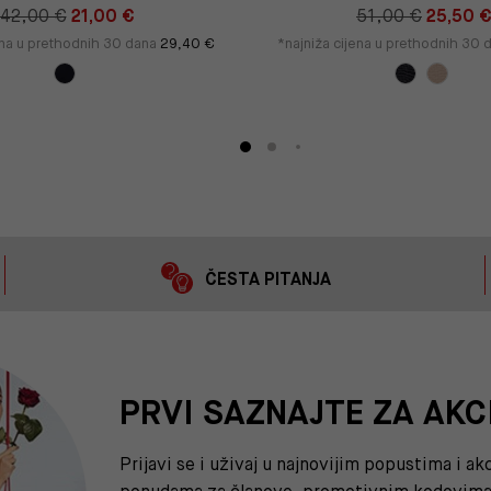
42,00 €
21,00 €
51,00 €
25,50 
ena u prethodnih 30 dana
29,40 €
*najniža cijena u prethodnih 30
ČESTA PITANJA
PRVI SAZNAJTE ZA AKC
Prijavi se i uživaj u najnovijim popustima i a