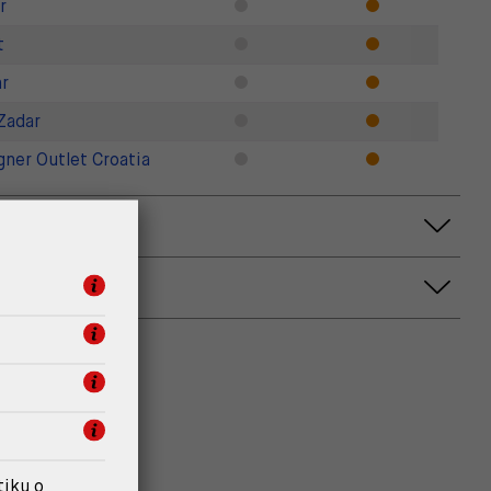
r
t
r
Zadar
gner Outlet Croatia
tiku o