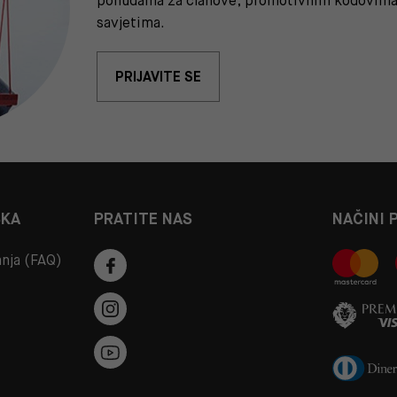
ponudama za članove, promotivnim kodovima 
savjetima.
PRIJAVITE SE
ŠKA
PRATITE NAS
NAČINI 
anja (FAQ)
a