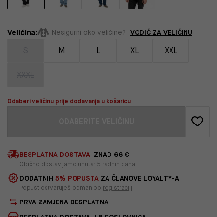
Veličina:
VODIČ ZA VELIČINU
Nesigurni oko veličine?
S
M
L
XL
XXL
XXXL
Odaberi veličinu prije dodavanja u košaricu
ODABERITE VELIČINU
BESPLATNA DOSTAVA
IZNAD 66 €
Obično dostavljamo unutar 5 radnih dana
DODATNIH
5% POPUSTA
ZA ČLANOVE LOYALTY-A
Popust ostvaruješ odmah po
registraciji
PRVA ZAMJENA BESPLATNA