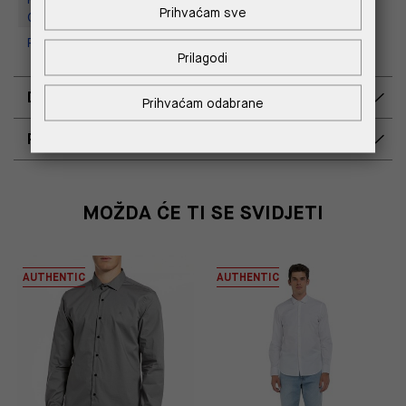
Prihvaćam sve
Outlet Croatia
Replay Outlet Store, Split
Prilagodi
DOSTAVA
Prihvaćam odabrane
POVRAT I ZAMJENA
MOŽDA ĆE TI SE SVIDJETI
AUTHENTIC
AUTHENTIC