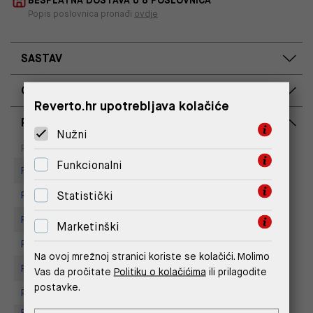
BESPLATNA DOSTAVA U 8 POSLOVNICA
Popis poslovnica pronađi
ovdje
SASTAV
OPIS PROIZVODA
Reverto.hr upotrebljava kolačiće
RASPOLOŽIVOST PO POSLOVNICAMA
Nužni
Dostupno
Na upit
Poslovnica
Funkcionalni
Replay store, Arena centar
Statistički
Replay Store, City Center One
Replay Store, Mall of Split
Marketinški
Replay store, Tower Centar
Na ovoj mrežnoj stranici koriste se kolačići. Molimo
Replay Store, Supernova Zadar
Vas da pročitate
Politiku o kolačićima
ili prilagodite
postavke.
Replay Store, Joker Centar
Replay Outlet Store, Designer