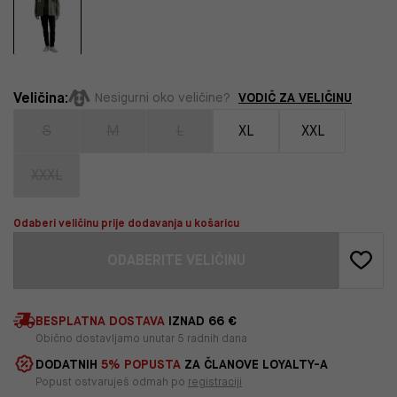
Veličina:
VODIČ ZA VELIČINU
Nesigurni oko veličine?
S
M
L
XL
XXL
XXXL
Odaberi veličinu prije dodavanja u košaricu
ODABERITE VELIČINU
BESPLATNA DOSTAVA
IZNAD 66 €
Obično dostavljamo unutar 5 radnih dana
DODATNIH
5% POPUSTA
ZA ČLANOVE LOYALTY-A
Popust ostvaruješ odmah po
registraciji