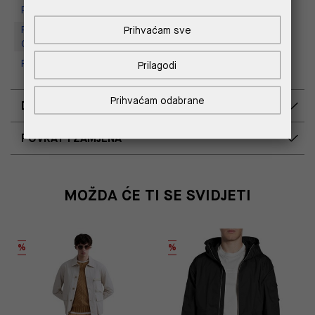
Replay Store, Supernova Zadar
Replay Outlet Store, Designer
Prihvaćam sve
Outlet Croatia
Replay Outlet Store, Split
Prilagodi
Prihvaćam odabrane
DOSTAVA
POVRAT I ZAMJENA
MOŽDA ĆE TI SE SVIDJETI
%
%