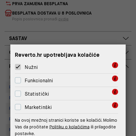
PRVA ZAMJENA BESPLATNA
BESPLATNA DOSTAVA U 8 POSLOVNICA
Popis poslovnica pronađi
ovdje
SASTAV
OPIS PROIZVODA
Reverto.hr upotrebljava kolačiće
RASPOLOŽIVOST PO POSLOVNICAMA
Nužni
Dostupno
Na upit
Poslovnica
Funkcionalni
Replay Store, Joker Centar
Statistički
Replay Store, City Center One
Marketinški
Replay store, Arena centar
Replay Store, Mall of Split
Na ovoj mrežnoj stranici koriste se kolačići. Molimo
Vas da pročitate
Politiku o kolačićima
ili prilagodite
Replay store, Tower Centar
postavke.