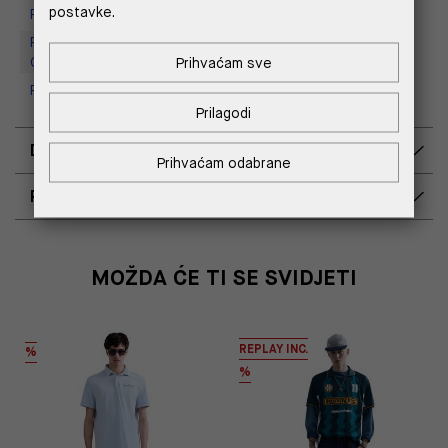
postavke.
Replay Store, Mall of Split
Replay Outlet Store, Designer
Prihvaćam sve
Outlet Croatia
Replay Outlet Store, Split
Prilagodi
DOSTAVA
Prihvaćam odabrane
POVRAT I ZAMJENA
MOŽDA ĆE TI SE SVIDJETI
REPLAY INC.
%
%