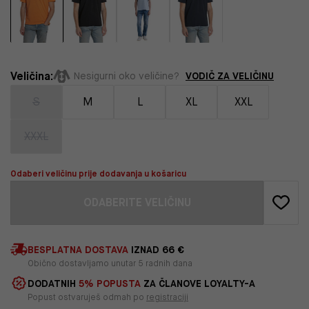
Veličina:
VODIČ ZA VELIČINU
Nesigurni oko veličine?
S
M
L
XL
XXL
XXXL
Odaberi veličinu prije dodavanja u košaricu
ODABERITE VELIČINU
BESPLATNA DOSTAVA
IZNAD 66 €
Obično dostavljamo unutar 5 radnih dana
DODATNIH
5% POPUSTA
ZA ČLANOVE LOYALTY-A
Popust ostvaruješ odmah po
registraciji