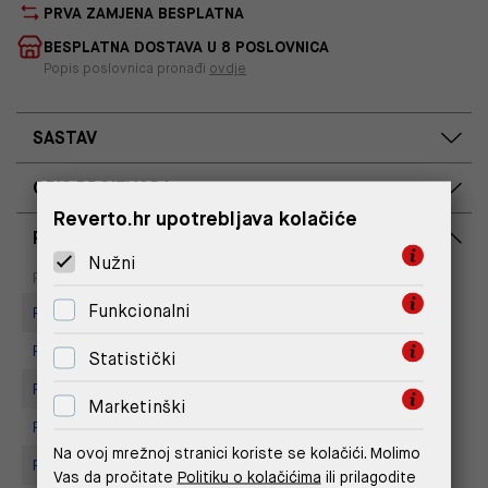
PRVA ZAMJENA BESPLATNA
BESPLATNA DOSTAVA U 8 POSLOVNICA
Popis poslovnica pronađi
ovdje
SASTAV
OPIS PROIZVODA
Reverto.hr upotrebljava kolačiće
RASPOLOŽIVOST PO POSLOVNICAMA
Nužni
Dostupno
Na upit
Poslovnica
Funkcionalni
Replay Store, Joker Centar
Replay store, Tower Centar
Statistički
Replay Store, Supernova Zadar
Marketinški
Replay store, Arena centar
Na ovoj mrežnoj stranici koriste se kolačići. Molimo
Replay Store, City Center One
Vas da pročitate
Politiku o kolačićima
ili prilagodite