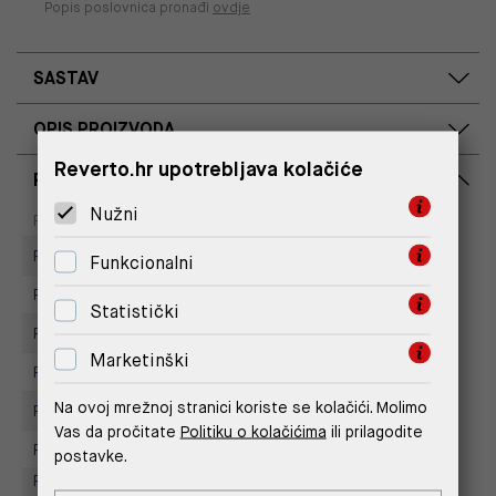
Popis poslovnica pronađi
ovdje
SASTAV
OPIS PROIZVODA
Reverto.hr upotrebljava kolačiće
RASPOLOŽIVOST PO POSLOVNICAMA
Nužni
Dostupno
Na upit
Poslovnica
Replay Store, Joker Centar
Funkcionalni
Replay store, Arena centar
Statistički
Replay Store, City Center One
Marketinški
Replay Store, Mall of Split
Na ovoj mrežnoj stranici koriste se kolačići. Molimo
Replay store, Tower Centar
Vas da pročitate
Politiku o kolačićima
ili prilagodite
Replay Store, Supernova Zadar
postavke.
Replay Outlet Store, Designer