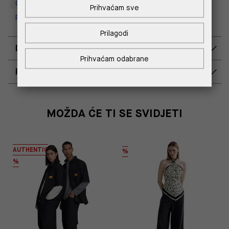
Outlet Croatia
Prihvaćam sve
Replay Outlet Store, Split
Prilagodi
DOSTAVA
Prihvaćam odabrane
POVRAT I ZAMJENA
MOŽDA ĆE TI SE SVIDJETI
AUTHENTIC
%
%