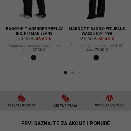
BAGGY-FIT AGENDER REPLAY
MARGOTT BAGGY-FIT JEANS
INC. PITMAN JEANS
WA535 834 199
114,00 €
45,60 €
156,00 €
62,40 €
*najniža cijena u prethodnih 30
*najniža cijena u prethodnih 30
dana
57,00 €
dana
78,00 €
TREBATE POMOĆ?
VODIČ ZA VELIČINU
ČESTA PITANJA
PRVI SAZNAJTE ZA AKCIJE I PONUDE