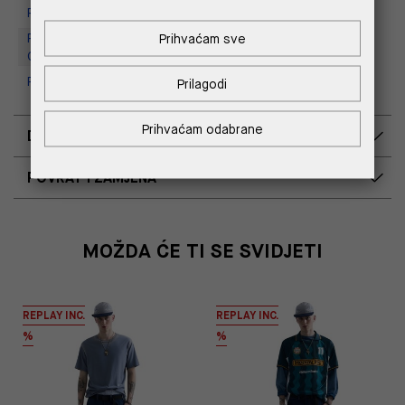
Replay Store, Supernova Zadar
Replay Outlet Store, Designer
Prihvaćam sve
Outlet Croatia
Replay Outlet Store, Split
Prilagodi
Prihvaćam odabrane
DOSTAVA
POVRAT I ZAMJENA
MOŽDA ĆE TI SE SVIDJETI
REPLAY INC.
REPLAY INC.
%
%