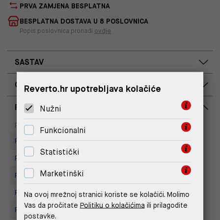
PRVA ZAMJENA BESPLATNA
BESPLATNA DOSTAVA U 8 POSLOVNICA
Popis poslovnica pronađi
ovdje
SASTAV
OPIS PROIZVODA
Reverto.hr upotrebljava kolačiće
RASPOLOŽIVOST PO POSLOVNICAMA
Nužni
Dostupno
Na upit
Poslovnica
Funkcionalni
Replay store, Arena centar
Statistički
Replay Store, Mall of Split
Marketinški
Replay store, Tower Centar
Replay Store, City Center One
Na ovoj mrežnoj stranici koriste se kolačići. Molimo
Vas da pročitate
Politiku o kolačićima
ili prilagodite
Replay Store, Joker Centar
postavke.