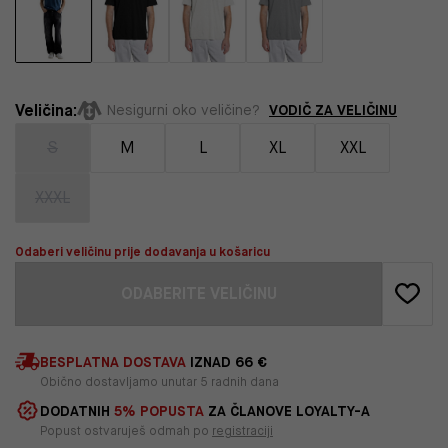
Veličina:
VODIČ ZA VELIČINU
Nesigurni oko veličine?
S
M
L
XL
XXL
XXXL
Odaberi veličinu prije dodavanja u košaricu
ODABERITE VELIČINU
BESPLATNA DOSTAVA
IZNAD 66 €
Obično dostavljamo unutar 5 radnih dana
DODATNIH
5% POPUSTA
ZA ČLANOVE LOYALTY-A
Popust ostvaruješ odmah po
registraciji