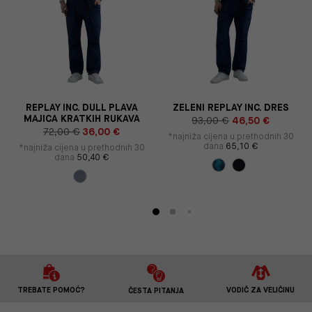
Y
REPLAY INC. DULL PLAVA
ZELENI REPLAY INC. DRES
MAJICA KRATKIH RUKAVA
93,00 €
46,50 €
72,00 €
36,00 €
*najniža cijena u prethodnih 30
dana
65,10 €
*najniža cijena u prethodnih 30
dana
50,40 €
TREBATE POMOĆ?
VODIČ ZA VELIČINU
ČESTA PITANJA