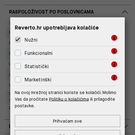
RASPOLOŽIVOST PO POSLOVNICAMA
Dostupno
Na upit
Poslovnica
Reverto.hr upotrebljava kolačiće
Replay store, Arena centar
Nužni
Replay Store, City Center One
Funkcionalni
Replay Store, Joker Centar
Replay Store, Mall of Split
Statistički
Replay store, Tower Centar
Marketinški
Replay Store, Supernova Zadar
Na ovoj mrežnoj stranici koriste se kolačići. Molimo
Replay Outlet Store, Designer
Vas da pročitate
Politiku o kolačićima
ili prilagodite
Outlet Croatia
postavke.
Replay Outlet Store, Split
Prihvaćam sve
DOSTAVA