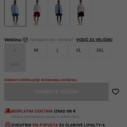
Veličina:
VODIČ ZA VELIČINU
Nesigurni oko veličine?
S
M
L
XL
XXL
XXXL
Odaberi veličinu prije dodavanja u košaricu
ODABERITE VELIČINU
BESPLATNA DOSTAVA
IZNAD 66 €
Obično dostavljamo unutar 5 radnih dana
DODATNIH
5% POPUSTA
ZA ČLANOVE LOYALTY-A