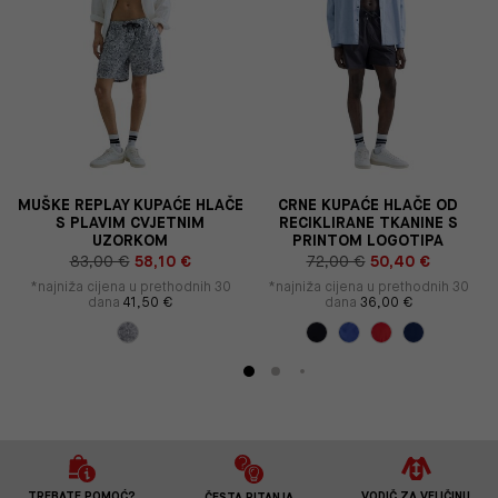
S
MUŠKE REPLAY KUPAĆE HLAČE
CRNE KUPAĆE HLAČE OD
S PLAVIM CVJETNIM
RECIKLIRANE TKANINE S
UZORKOM
PRINTOM LOGOTIPA
83,00 €
58,10 €
72,00 €
50,40 €
*najniža cijena u prethodnih 30
*najniža cijena u prethodnih 30
dana
41,50 €
dana
36,00 €
TREBATE POMOĆ?
VODIČ ZA VELIČINU
ČESTA PITANJA