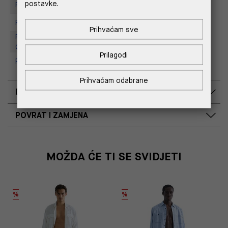
postavke.
Replay store, Tower Centar
Replay Store, Supernova Zadar
Prihvaćam sve
Replay Outlet Store, Designer
Outlet Croatia
Prilagodi
Replay Outlet Store, Split
Prihvaćam odabrane
DOSTAVA
POVRAT I ZAMJENA
MOŽDA ĆE TI SE SVIDJETI
%
%