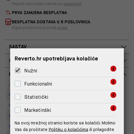
Popust ostvaruješ odmah po
registraciji
PRVA ZAMJENA BESPLATNA
BESPLATNA DOSTAVA U 8 POSLOVNICA
Popis poslovnica pronađi
ovdje
SASTAV
Reverto.hr upotrebljava kolačiće
OPIS PROIZVODA
Nužni
RASPOLOŽIVOST PO POSLOVNICAMA
Funkcionalni
Dostupno
Na upit
Poslovnica
Replay store, Arena centar
Statistički
Replay Store, Joker Centar
Marketinški
Replay Store, City Center One
Na ovoj mrežnoj stranici koriste se kolačići. Molimo
Replay Store, Mall of Split
Vas da pročitate
Politiku o kolačićima
ili prilagodite