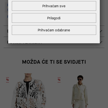
Replay Outlet Store, Designer
Prihvaćam sve
Outlet Croatia
Replay Outlet Store, Split
Prilagodi
Prihvaćam odabrane
DOSTAVA
POVRAT I ZAMJENA
MOŽDA ĆE TI SE SVIDJETI
%
%