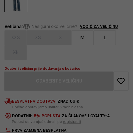
Veličina:
VODIČ ZA VELIČINU
Nesigurni oko veličine?
XXS
XS
S
M
L
XL
Odaberi veličinu prije dodavanja u košaricu
ODABERITE VELIČINU
BESPLATNA DOSTAVA
IZNAD 66 €
Obično dostavljamo unutar 5 radnih dana
DODATNIH
5% POPUSTA
ZA ČLANOVE LOYALTY-A
Popust ostvaruješ odmah po
registraciji
PRVA ZAMJENA BESPLATNA