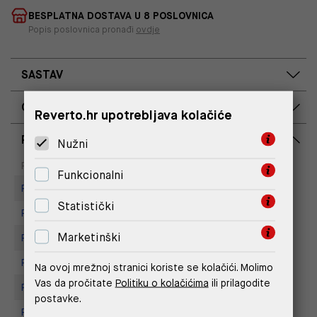
BESPLATNA DOSTAVA U 8 POSLOVNICA
Popis poslovnica pronađi
ovdje
SASTAV
OPIS PROIZVODA
Reverto.hr upotrebljava kolačiće
RASPOLOŽIVOST PO POSLOVNICAMA
Nužni
Dostupno
Na upit
Poslovnica
Funkcionalni
Replay store, Arena centar
Statistički
Replay Store, City Center One
Marketinški
Replay Store, Joker Centar
Replay Store, Mall of Split
Na ovoj mrežnoj stranici koriste se kolačići. Molimo
Vas da pročitate
Politiku o kolačićima
ili prilagodite
Replay store, Tower Centar
postavke.
Replay Store, Supernova Zadar