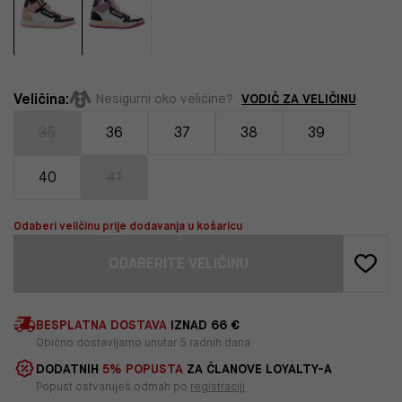
Veličina:
VODIČ ZA VELIČINU
Nesigurni oko veličine?
35
36
37
38
39
40
41
Odaberi veličinu prije dodavanja u košaricu
ODABERITE VELIČINU
BESPLATNA DOSTAVA
IZNAD 66 €
Obično dostavljamo unutar 5 radnih dana
DODATNIH
5% POPUSTA
ZA ČLANOVE LOYALTY-A
Popust ostvaruješ odmah po
registraciji