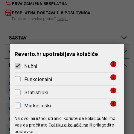
PRVA ZAMJENA BESPLATNA
BESPLATNA DOSTAVA U 8 POSLOVNICA
Popis poslovnica pronađi
ovdje
SASTAV
OPIS PROIZVODA
Reverto.hr upotrebljava kolačiće
RASPOLOŽIVOST PO POSLOVNICAMA
Nužni
Dostupno
Na upit
Poslovnica
Funkcionalni
Replay Outlet Store, Designer
Outlet Croatia
Statistički
Replay store, Arena centar
Marketinški
Replay Store, City Center One
Na ovoj mrežnoj stranici koriste se kolačići. Molimo
Replay Store, Joker Centar
Vas da pročitate
Politiku o kolačićima
ili prilagodite
Replay Store, Mall of Split
postavke.