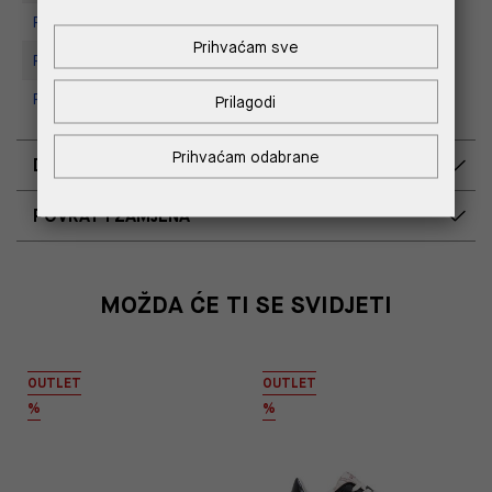
Replay store, Tower Centar
Prihvaćam sve
Replay Store, Supernova Zadar
Replay Outlet Store, Split
Prilagodi
Prihvaćam odabrane
DOSTAVA
POVRAT I ZAMJENA
MOŽDA ĆE TI SE SVIDJETI
OUTLET
OUTLET
%
%