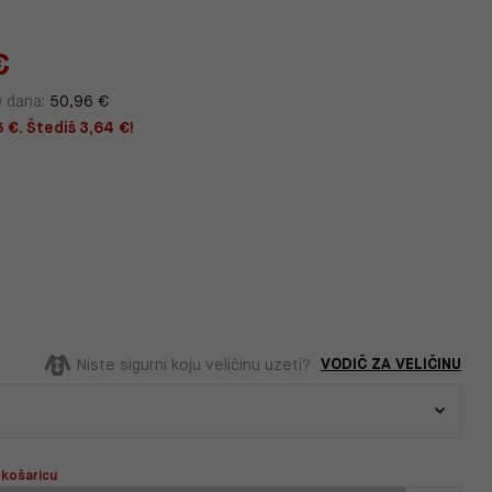
€
0 dana:
50,96 €
 €. Štediš 3,64 €!
VODIČ ZA VELIČINU
Niste sigurni koju veličinu uzeti?
 košaricu