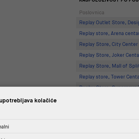
Poslovnica
Replay Outlet Store, Desi
Replay store, Arena centa
Replay Store, City Center
Replay Store, Joker Centa
Replay Store, Mall of Spli
Replay store, Tower Centa
Replay Store, Supernova 
Replay Outlet Store, Split
upotrebljava kolačiće
DOSTAVA
alni
POVRAT I ZAMJENA