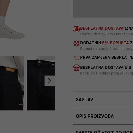
BESPLATNA DOSTAVA
IZNA
Obično dostavljamo unutar 5 r
DODATNIH
5% POPUSTA
Z
Popust ostvaruješ odmah po
r
PRVA ZAMJENA BESPLATN
BESPLATNA DOSTAVA U 8
Popis poslovnica pronađi
ovd
SASTAV
OPIS PROIZVODA
RASPOLOŽIVOST PO PO