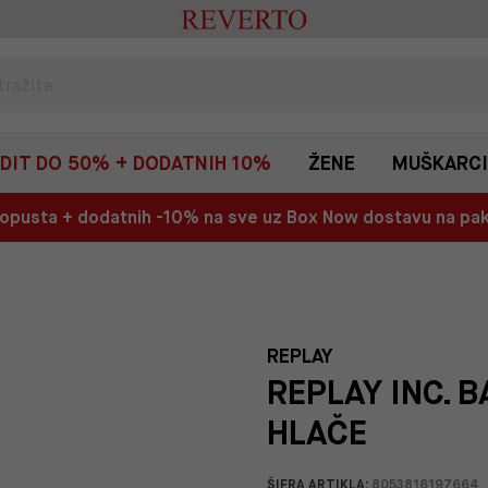
EDIT DO 50% + DODATNIH 10%
ŽENE
MUŠKARCI
 popusta + dodatnih -10% na sve uz Box Now dostavu na p
REPLAY
REPLAY INC. 
HLAČE
ŠIFRA ARTIKLA:
8053816197664