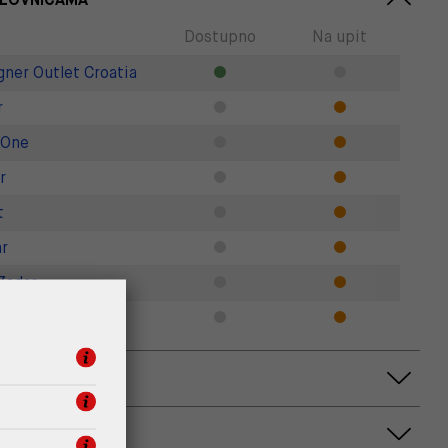
Dostupno
Na upit
gner Outlet Croatia
r
 One
r
t
r
Zadar