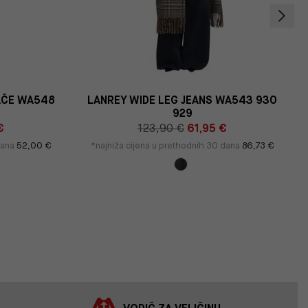
AČE WA548
LANREY WIDE LEG JEANS WA543 930
929
€
123,90 €
61,95 €
dana
52,00 €
*najniža cijena u prethodnih 30 dana
86,73 €