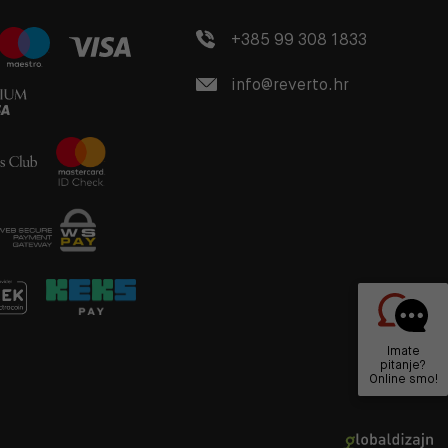
+385 99 308 1833
info@reverto.hr
Imate
pitanje?
Online smo!