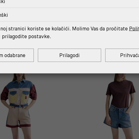
čki
nški
noj stranici koriste se kolačići. Molimo Vas da pročitate
Poli
MOŽDA ĆE TI SE SVIDJETI
i prilagodite postavke.
m odabrane
Prilagodi
Prihvać
%