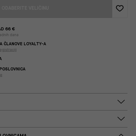
ODABERITE VELIČINU
D 66 €
adnih dana
A ČLANOVE LOYALTY-A
egistraciji
A
 POSLOVNICA
je
SLOVNICAMA