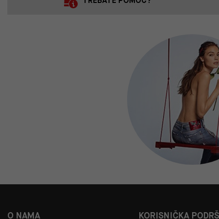
TREBATE POMOĆ?
O NAMA
KORISNIČKA PODR