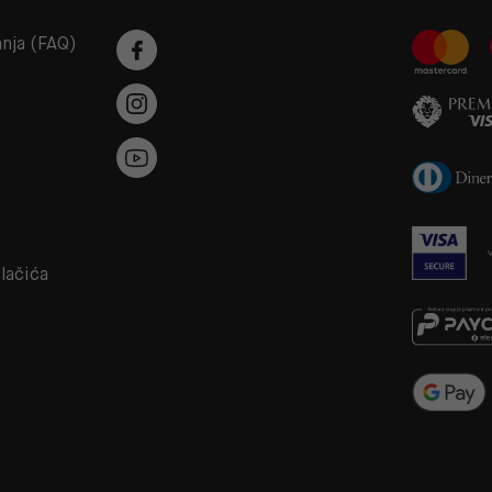
anja (FAQ)
a
olačića