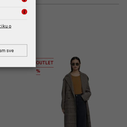
tiku o
am sve
OUTLET
%