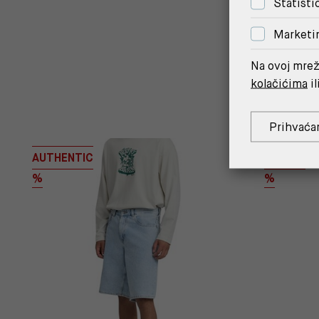
Statisti
Marketi
Na ovoj mrež
kolačićima
il
Prihvaća
AUTHENTIC
9ZERO1
%
%