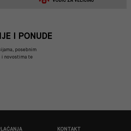
VODIČ ZA VELIČINU
IJE I PONUDE
kcijama, posebnim
i novostima te
PLAĆANJA
KONTAKT