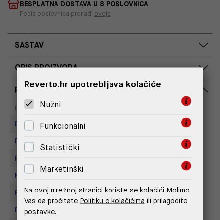
BESPLATNA DOSTAVA U 8 POSLOVNICA
Popis poslovnica pronađi
ovdje
SASTAV
OPIS PROIZVODA
Reverto.hr upotrebljava kolačiće
RASPOLOŽIVOST PO POSLOVNICAMA
Nužni
Dostupno
Na upit
Poslovnica
Replay store, Arena centar
Funkcionalni
Replay Store, City Center One
Statistički
Replay Store, Joker Centar
Marketinški
Replay Store, Mall of Split
Na ovoj mrežnoj stranici koriste se kolačići. Molimo
Replay store, Tower Centar
Vas da pročitate
Politiku o kolačićima
ili prilagodite
Replay Store, Supernova Zadar
postavke.