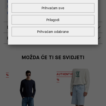
Replay Outlet Store, Designer
Outlet Croatia
Prihvaćam sve
Replay Outlet Store, Split
Prilagodi
DOSTAVA
Prihvaćam odabrane
POVRAT I ZAMJENA
MOŽDA ĆE TI SE SVIDJETI
AUTHENTIC
%
%