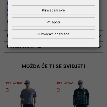
Replay Store, Supernova Zadar
Replay Outlet Store, Designer
Prihvaćam sve
Outlet Croatia
Replay Outlet Store, Split
Prilagodi
Prihvaćam odabrane
DOSTAVA
POVRAT I ZAMJENA
MOŽDA ĆE TI SE SVIDJETI
REPLAY INC.
REPLAY INC.
%
%