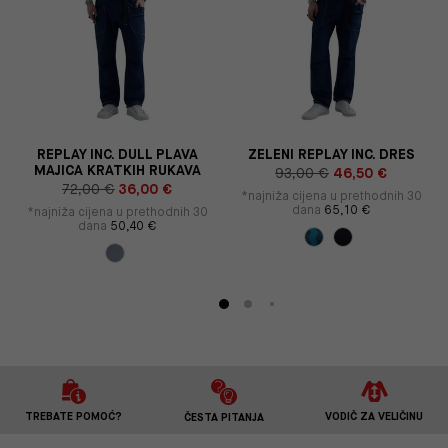
Y
REPLAY INC. DULL PLAVA
ZELENI REPLAY INC. DRES
MAJICA KRATKIH RUKAVA
93,00 €
46,50 €
72,00 €
36,00 €
*najniža cijena u prethodnih 30
dana
65,10 €
*najniža cijena u prethodnih 30
dana
50,40 €
TREBATE POMOĆ?
VODIČ ZA VELIČINU
ČESTA PITANJA