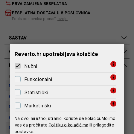
PRVA ZAMJENA BESPLATNA
BESPLATNA DOSTAVA U 8 POSLOVNICA
Popis poslovnica pronađi
ovdje
SASTAV
OPIS PROIZVODA
Reverto.hr upotrebljava kolačiće
RASPOLOŽIVOST PO POSLOVNICAMA
Nužni
Dostupno
Na upit
Poslovnica
Funkcionalni
Replay Store, City Center One
Statistički
Replay Store, Joker Centar
Marketinški
Replay Store, Mall of Split
Replay store, Arena centar
Na ovoj mrežnoj stranici koriste se kolačići. Molimo
Vas da pročitate
Politiku o kolačićima
ili prilagodite
Replay store, Tower Centar
postavke.