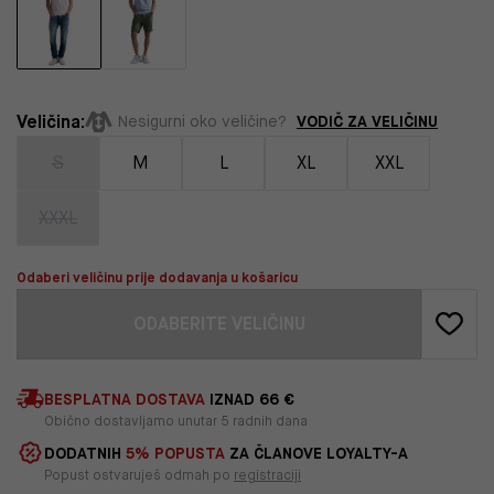
Veličina:
VODIČ ZA VELIČINU
Nesigurni oko veličine?
S
M
L
XL
XXL
XXXL
Odaberi veličinu prije dodavanja u košaricu
ODABERITE VELIČINU
BESPLATNA DOSTAVA
IZNAD 66 €
Obično dostavljamo unutar 5 radnih dana
DODATNIH
5% POPUSTA
ZA ČLANOVE LOYALTY-A
Popust ostvaruješ odmah po
registraciji