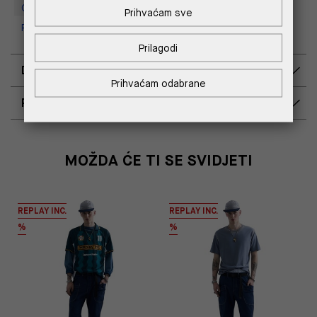
Outlet Croatia
Prihvaćam sve
Replay Outlet Store, Split
Prilagodi
DOSTAVA
Prihvaćam odabrane
POVRAT I ZAMJENA
MOŽDA ĆE TI SE SVIDJETI
REPLAY INC.
REPLAY INC.
%
%