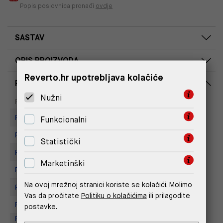
Popis poslovnica pronađi
ovdje
SASTAV
OPIS PROIZVODA
Reverto.hr upotrebljava kolačiće
RASPOLOŽIVOST PO POSLOVNICAMA
Nužni
Dostupno
Na upit
Poslovnica
Replay store, Arena centar
Funkcionalni
Replay Store, City Center One
Statistički
Replay Store, Joker Centar
Marketinški
Replay Store, Mall of Split
Na ovoj mrežnoj stranici koriste se kolačići. Molimo
Replay store, Tower Centar
Vas da pročitate
Politiku o kolačićima
ili prilagodite
Replay Store, Supernova Zadar
postavke.
Replay Outlet Store, Designer