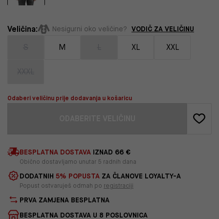
Veličina:
VODIČ ZA VELIČINU
Nesigurni oko veličine?
S
M
L
XL
XXL
XXXL
Odaberi veličinu prije dodavanja u košaricu
ODABERITE VELIČINU
BESPLATNA DOSTAVA
IZNAD 66 €
Obično dostavljamo unutar 5 radnih dana
DODATNIH
5% POPUSTA
ZA ČLANOVE LOYALTY-A
Popust ostvaruješ odmah po
registraciji
PRVA ZAMJENA BESPLATNA
BESPLATNA DOSTAVA U 8 POSLOVNICA