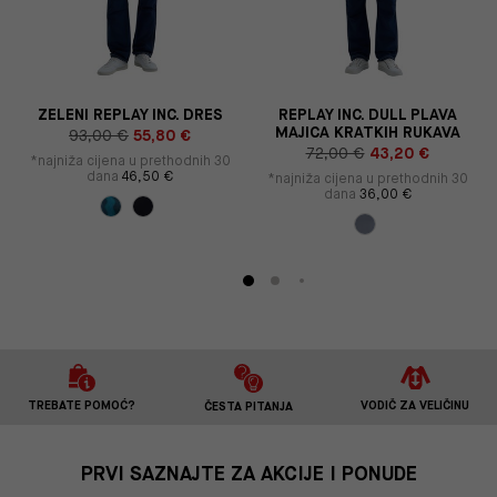
Y
ZELENI REPLAY INC. DRES
REPLAY INC. DULL PLAVA
MAJICA KRATKIH RUKAVA
93,00 €
55,80 €
72,00 €
43,20 €
*najniža cijena u prethodnih 30
dana
46,50 €
*najniža cijena u prethodnih 30
dana
36,00 €
TREBATE POMOĆ?
VODIČ ZA VELIČINU
ČESTA PITANJA
PRVI SAZNAJTE ZA AKCIJE I PONUDE