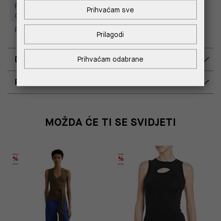
Replay Outlet Store, Designer
Prihvaćam sve
Outlet Croatia
Replay Outlet Store, Split
Prilagodi
DOSTAVA
Prihvaćam odabrane
POVRAT I ZAMJENA
MOŽDA ĆE TI SE SVIDJETI
%
%