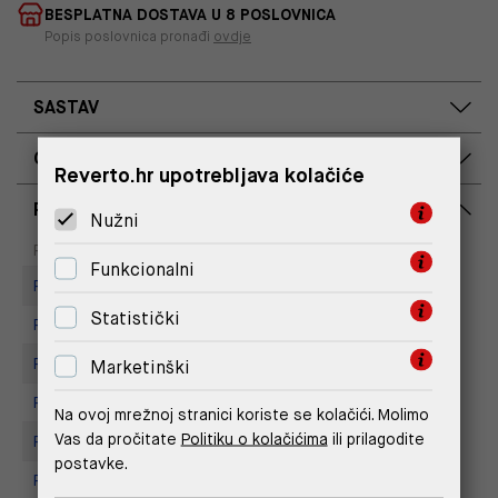
BESPLATNA DOSTAVA U 8 POSLOVNICA
Popis poslovnica pronađi
ovdje
SASTAV
OPIS PROIZVODA
Reverto.hr upotrebljava kolačiće
RASPOLOŽIVOST PO POSLOVNICAMA
Nužni
Dostupno
Na upit
Poslovnica
Funkcionalni
Replay store, Arena centar
Statistički
Replay Store, Mall of Split
Replay Store, City Center One
Marketinški
Replay Store, Supernova Zadar
Na ovoj mrežnoj stranici koriste se kolačići. Molimo
Vas da pročitate
Politiku o kolačićima
ili prilagodite
Replay Store, Joker Centar
postavke.
Replay store, Tower Centar