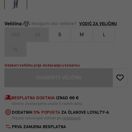
Veličina:
VODIČ ZA VELIČINU
Nesigurni oko veličine?
XXS
XS
S
M
L
XL
Odaberi veličinu prije dodavanja u košaricu
ODABERITE VELIČINU
BESPLATNA DOSTAVA
IZNAD 66 €
Obično dostavljamo unutar 5 radnih dana
DODATNIH
5% POPUSTA
ZA ČLANOVE LOYALTY-A
Popust ostvaruješ odmah po
registraciji
PRVA ZAMJENA BESPLATNA