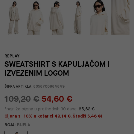
REPLAY
SWEATSHIRT S KAPULJAČOM I
IZVEZENIM LOGOM
ŠIFRA ARTIKLA:
8058700984849
109,20 €
54,60 €
*najniža cijena u prethodnih 30 dana:
65,52 €
Cijena s -10% u košarici 49,14 €. Štediš 5,46 €!
BOJA:
BIJELA