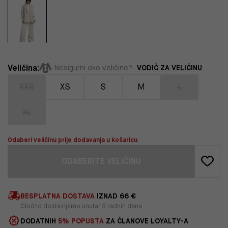
Veličina:
VODIČ ZA VELIČINU
Nesigurni oko veličine?
XXS
XS
S
M
L
XL
Odaberi veličinu prije dodavanja u košaricu
ODABERITE VELIČINU
BESPLATNA DOSTAVA
IZNAD 66 €
Obično dostavljamo unutar 5 radnih dana
DODATNIH
5% POPUSTA
ZA ČLANOVE LOYALTY-A