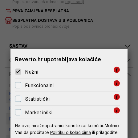
Popust ostvaruješ odmah po
registraciji
PRVA ZAMJENA BESPLATNA
BESPLATNA DOSTAVA U 8 POSLOVNICA
Popis poslovnica pronađi
ovdje
SASTAV
Reverto.hr upotrebljava kolačiće
OPIS PROIZVODA
Nužni
RASPOLOŽIVOST PO POSLOVNICAMA
Dostupno
Na upit
Funkcionalni
Poslovnica
Replay Outlet Store, Designer
Statistički
Outlet Croatia
Replay Outlet Store, Split
Marketinški
Replay store, Arena centar
Na ovoj mrežnoj stranici koriste se kolačići. Molimo
Replay Store, City Center One
Vas da pročitate
Politiku o kolačićima
ili prilagodite