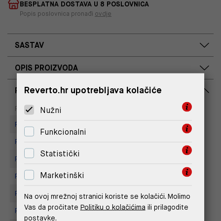
BESPLATNA DOSTAVA U 8 POSLOVNICA
Popis poslovnica pronađi
ovdje
SASTAV
OPIS PROIZVODA
Reverto.hr upotrebljava kolačiće
RASPOLOŽIVOST PO POSLOVNICAMA
Dostupno
Na upit
Poslovnica
Nužni
Replay Store, Joker Centar
Funkcionalni
Replay store, Arena centar
Statistički
Replay Store, City Center One
Marketinški
Replay Store, Mall of Split
Replay store, Tower Centar
Na ovoj mrežnoj stranici koriste se kolačići. Molimo
Vas da pročitate
Politiku o kolačićima
ili prilagodite
Replay Store, Supernova Zadar
postavke.