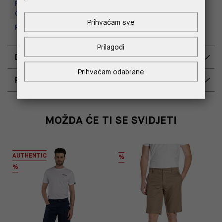
Replay Outlet Store, Designer
Outlet Croatia
Prihvaćam sve
Replay Outlet Store, Split
Prilagodi
DOSTAVA
Prihvaćam odabrane
POVRAT I ZAMJENA
MOŽDA ĆE TI SE SVIDJETI
AUTHENTIC
%
%