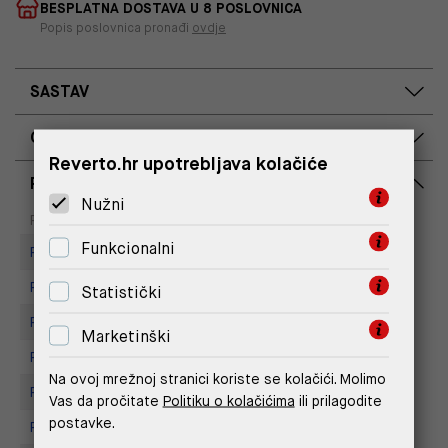
BESPLATNA DOSTAVA U 8 POSLOVNICA
Popis poslovnica pronađi
ovdje
SASTAV
OPIS PROIZVODA
Reverto.hr upotrebljava kolačiće
RASPOLOŽIVOST PO POSLOVNICAMA
Nužni
Dostupno
Na upit
Poslovnica
Funkcionalni
Replay store, Arena centar
Replay Store, Supernova Zadar
Statistički
Replay Store, City Center One
Marketinški
Replay Store, Joker Centar
Na ovoj mrežnoj stranici koriste se kolačići. Molimo
Replay Store, Mall of Split
Vas da pročitate
Politiku o kolačićima
ili prilagodite
postavke.
Replay store, Tower Centar