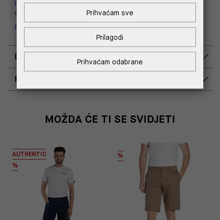
Replay Outlet Store, Designer
Prihvaćam sve
Outlet Croatia
Replay Outlet Store, Split
Prilagodi
DOSTAVA
Prihvaćam odabrane
POVRAT I ZAMJENA
MOŽDA ĆE TI SE SVIDJETI
AUTHENTIC
%
%