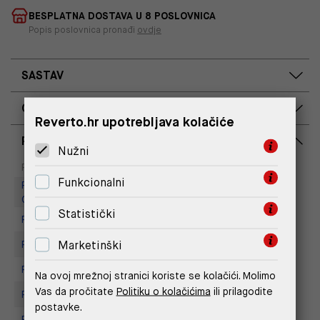
BESPLATNA DOSTAVA U 8 POSLOVNICA
Popis poslovnica pronađi
ovdje
SASTAV
OPIS PROIZVODA
Reverto.hr upotrebljava kolačiće
RASPOLOŽIVOST PO POSLOVNICAMA
Nužni
Dostupno
Na upit
Poslovnica
Funkcionalni
Replay Outlet Store, Designer
Outlet Croatia
Statistički
Replay Outlet Store, Split
Marketinški
Replay store, Arena centar
Replay Store, City Center One
Na ovoj mrežnoj stranici koriste se kolačići. Molimo
Vas da pročitate
Politiku o kolačićima
ili prilagodite
Replay Store, Joker Centar
postavke.
Replay Store, Mall of Split