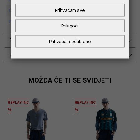
Prihvaćam sve
Replay store, Tower Centar
Replay Store, Supernova Zadar
Prilagodi
DOSTAVA
Prihvaćam odabrane
POVRAT I ZAMJENA
MOŽDA ĆE TI SE SVIDJETI
REPLAY INC.
REPLAY INC.
%
%