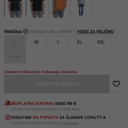
Veličina:
VODIČ ZA VELIČINU
Nesigurni oko veličine?
S
M
L
XL
XXL
XXXL
Odaberi veličinu prije dodavanja u košaricu
ODABERITE VELIČINU
BESPLATNA DOSTAVA
IZNAD 66 €
Obično dostavljamo unutar 5 radnih dana
DODATNIH
5% POPUSTA
ZA ČLANOVE LOYALTY-A
Popust ostvaruješ odmah po
registraciji