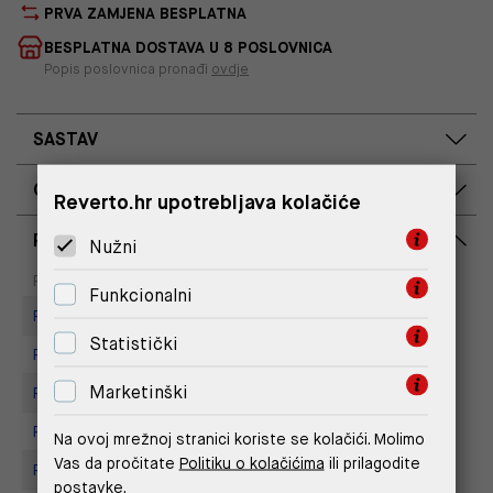
PRVA ZAMJENA BESPLATNA
BESPLATNA DOSTAVA U 8 POSLOVNICA
Popis poslovnica pronađi
ovdje
SASTAV
OPIS PROIZVODA
Reverto.hr upotrebljava kolačiće
RASPOLOŽIVOST PO POSLOVNICAMA
Nužni
Dostupno
Na upit
Poslovnica
Funkcionalni
Replay store, Tower Centar
Statistički
Replay store, Arena centar
Marketinški
Replay Store, Joker Centar
Replay Store, Supernova Zadar
Na ovoj mrežnoj stranici koriste se kolačići. Molimo
Vas da pročitate
Politiku o kolačićima
ili prilagodite
Replay Store, City Center One
postavke.