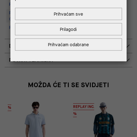
Replay Store, Mall of Split
Replay Outlet Store, Designer
Prihvaćam sve
Outlet Croatia
Replay Outlet Store, Split
Prilagodi
Prihvaćam odabrane
DOSTAVA
POVRAT I ZAMJENA
MOŽDA ĆE TI SE SVIDJETI
REPLAY INC.
%
%