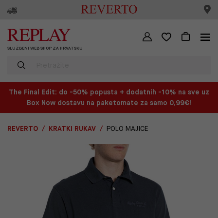
SLUŽBENI WEB SHOP ZA HRVATSKU
The Final Edit: do -50% popusta + dodatnih -10% na sve uz
Box Now dostavu na paketomate za samo 0,99€!
REVERTO
KRATKI RUKAV
POLO MAJICE