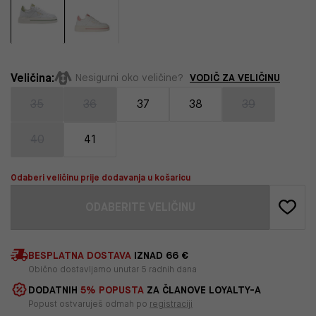
Veličina:
VODIČ ZA VELIČINU
Nesigurni oko veličine?
35
36
37
38
39
40
41
Odaberi veličinu prije dodavanja u košaricu
ODABERITE VELIČINU
BESPLATNA DOSTAVA
IZNAD 66 €
Obično dostavljamo unutar 5 radnih dana
DODATNIH
5% POPUSTA
ZA ČLANOVE LOYALTY-A
Popust ostvaruješ odmah po
registraciji