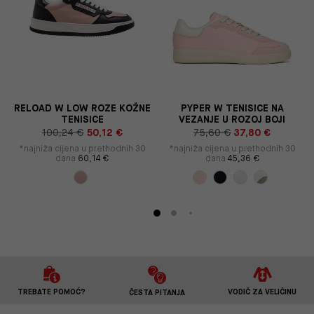
RELOAD W LOW ROZE KOŽNE
PYPER W TENISICE NA
TENISICE
VEZANJE U ROZOJ BOJI
100,24 €
50,12 €
75,60 €
37,80 €
*najniža cijena u prethodnih 30
*najniža cijena u prethodnih 30
dana
60,14 €
dana
45,36 €
TREBATE POMOĆ?
VODIČ ZA VELIČINU
ČESTA PITANJA