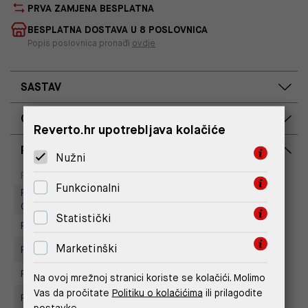
PRVA ZAMJENA BESPLATNA
BESPLATNA DOSTAVA U 8 POSLOVNICA
Popis poslovnica pronađi
ovdje
SASTAV
OPIS PROIZVODA
Reverto.hr upotrebljava kolačiće
RASPOLOŽIVOST PO POSLOVNICAMA
Nužni
Dostupno
Na upit
Poslovnica
Funkcionalni
Replay Outlet Store, Designer
Outlet Croatia
Statistički
Replay store, Arena centar
Marketinški
Replay Store, City Center One
Replay Store, Joker Centar
Na ovoj mrežnoj stranici koriste se kolačići. Molimo
Vas da pročitate
Politiku o kolačićima
ili prilagodite
Replay Store, Mall of Split
postavke.