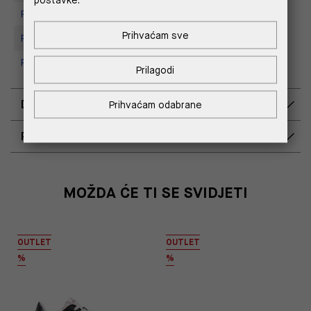
Replay store, Tower Centar
Prihvaćam sve
Replay Store, Supernova Zadar
Replay Outlet Store, Split
Prilagodi
DOSTAVA
Prihvaćam odabrane
POVRAT I ZAMJENA
MOŽDA ĆE TI SE SVIDJETI
OUTLET
OUTLET
%
%