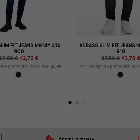
LIM FIT JEANS M914Y 41A
ANBASS SLIM FIT JEANS 
900
910
87,50 €
43,75 €
87,50 €
43,75 
jena u prethodnih 30 dana
61,25 €
*najniža cijena u prethodnih 30