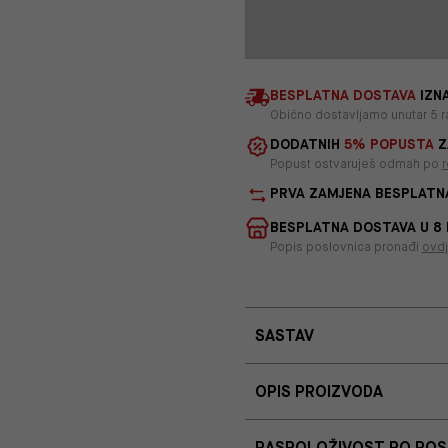
BESPLATNA DOSTAVA
IZNA
Obično dostavljamo unutar 5 r
DODATNIH
5% POPUSTA
Z
Popust ostvaruješ odmah po
r
PRVA ZAMJENA BESPLATN
BESPLATNA DOSTAVA U 8
Popis poslovnica pronađi
ovd
SASTAV
OPIS PROIZVODA
RASPOLOŽIVOST PO PO