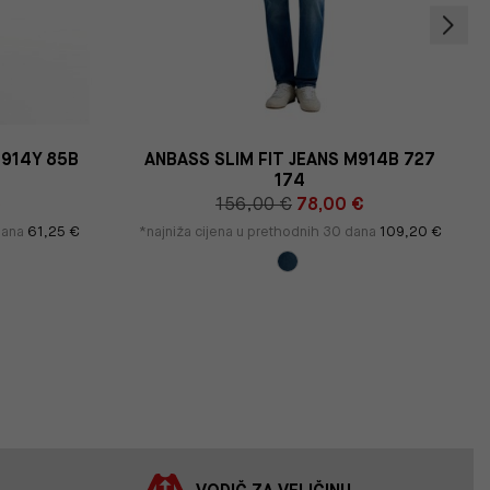
M914Y 85B
ANBASS SLIM FIT JEANS M914B 727
174
€
156,00 €
78,00 €
 dana
61,25 €
*najniža cijena u prethodnih 30 dana
109,20 €