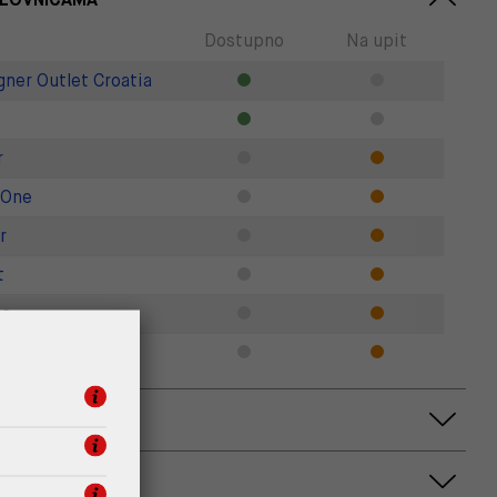
Dostupno
Na upit
gner Outlet Croatia
r
 One
r
t
r
Zadar