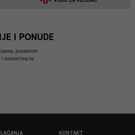
VODIČ ZA VELIČINU
IJE I PONUDE
kcijama, posebnim
i novostima te
PLAĆANJA
KONTAKT