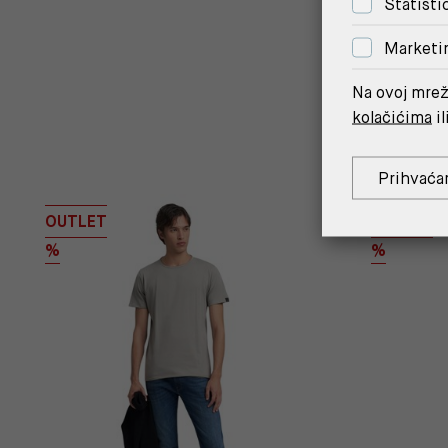
Statisti
Marketi
Na ovoj mrež
kolačićima
il
Prihvaća
OUTLET
OUTLET
%
%