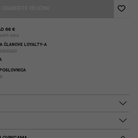
ODABERITE VELIČINU
D 66 €
adnih dana
A ČLANOVE LOYALTY-A
egistraciji
A
 POSLOVNICA
je
SLOVNICAMA