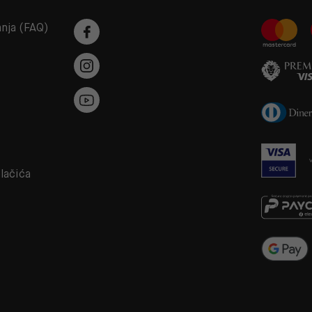
anja (FAQ)
a
olačića