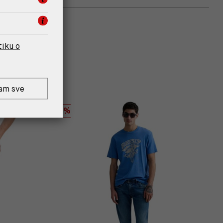
tiku o
am sve
%