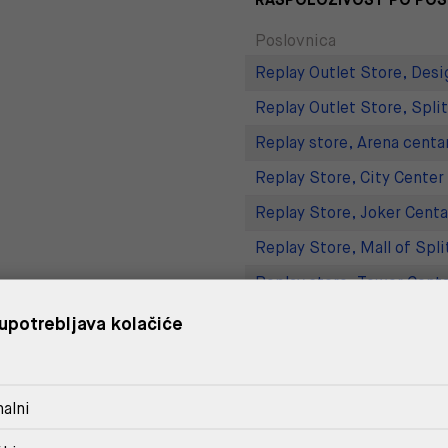
Poslovnica
Replay Outlet Store, Desi
Replay Outlet Store, Split
Replay store, Arena centa
Replay Store, City Center
Replay Store, Joker Centa
Replay Store, Mall of Spli
Replay store, Tower Centa
Replay Store, Supernova 
upotrebljava kolačiće
DOSTAVA
alni
POVRAT I ZAMJENA