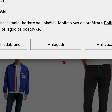
čki
nški
noj stranici koriste se kolačići. Molimo Vas da pročitate
Poli
MOŽDA ĆE TI SE SVIDJETI
i prilagodite postavke.
m odabrane
Prilagodi
Prihvać
OUTLET
%