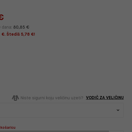
€
0 dana:
80,85 €
 €. Štediš 5,78 €!
VODIČ ZA VELIČINU
Niste sigurni koju veličinu uzeti?
 košaricu