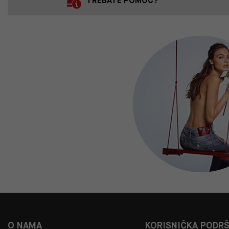
TREBATE POMOĆ?
O NAMA
KORISNIČKA PODR