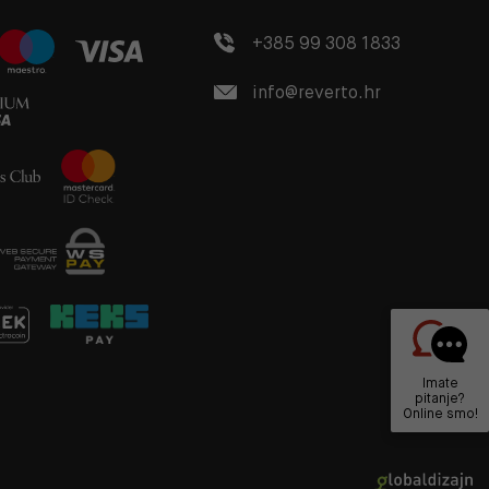
+385 99 308 1833
info@reverto.hr
Imate
pitanje?
Online smo!