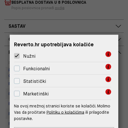
BESPLATNA DOSTAVA U 8 POSLOVNICA
Popis poslovnica pronađi
ovdje
SASTAV
OPIS PROIZVODA
Reverto.hr upotrebljava kolačiće
RASPOLOŽIVOST PO POSLOVNICAMA
Nužni
Dostupno
Na upit
Poslovnica
Funkcionalni
Replay Outlet Store, Designer
Outlet Croatia
Statistički
Replay Store, Supernova Zadar
Marketinški
Replay store, Arena centar
Replay Store, City Center One
Na ovoj mrežnoj stranici koriste se kolačići. Molimo
Vas da pročitate
Politiku o kolačićima
ili prilagodite
Replay Store, Joker Centar
postavke.
Replay Store, Mall of Split