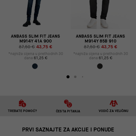
S
ANBASS SLIM FIT JEANS
ANBASS SLIM FIT JEANS
M914Y 41A 900
M914Y 85B 910
87,50 €
43,75 €
87,50 €
43,75 €
*najniža cijena u prethodnih 30
*najniža cijena u prethodnih 30
dana
61,25 €
dana
61,25 €
TREBATE POMOĆ?
VODIČ ZA VELIČINU
ČESTA PITANJA
PRVI SAZNAJTE ZA AKCIJE I PONUDE