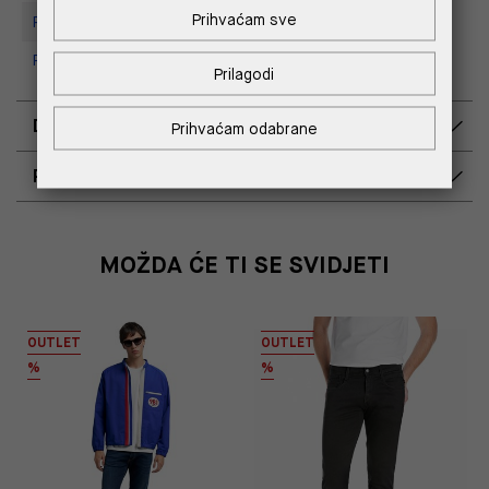
Prihvaćam sve
Replay store, Tower Centar
Replay Outlet Store, Split
Prilagodi
DOSTAVA
Prihvaćam odabrane
POVRAT I ZAMJENA
MOŽDA ĆE TI SE SVIDJETI
OUTLET
OUTLET
%
%