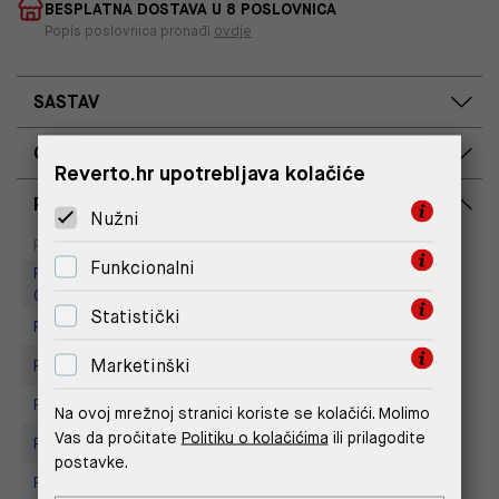
BESPLATNA DOSTAVA U 8 POSLOVNICA
Popis poslovnica pronađi
ovdje
SASTAV
OPIS PROIZVODA
Reverto.hr upotrebljava kolačiće
RASPOLOŽIVOST PO POSLOVNICAMA
Nužni
Dostupno
Na upit
Poslovnica
Funkcionalni
Replay Outlet Store, Designer
Outlet Croatia
Statistički
Replay Outlet Store, Split
Marketinški
Replay store, Arena centar
Replay Store, City Center One
Na ovoj mrežnoj stranici koriste se kolačići. Molimo
Vas da pročitate
Politiku o kolačićima
ili prilagodite
Replay Store, Joker Centar
postavke.
Replay Store, Mall of Split