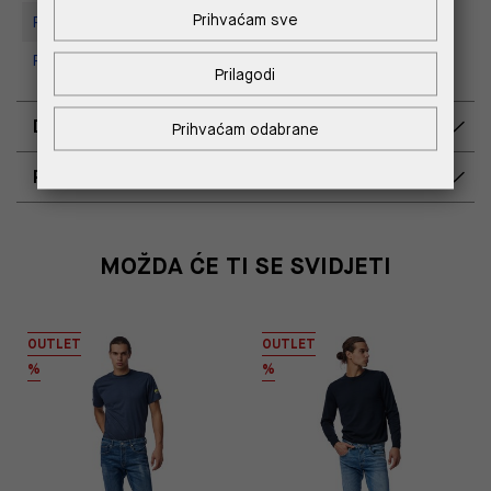
Prihvaćam sve
Replay store, Tower Centar
Replay Store, Supernova Zadar
Prilagodi
DOSTAVA
Prihvaćam odabrane
POVRAT I ZAMJENA
MOŽDA ĆE TI SE SVIDJETI
OUTLET
OUTLET
%
%