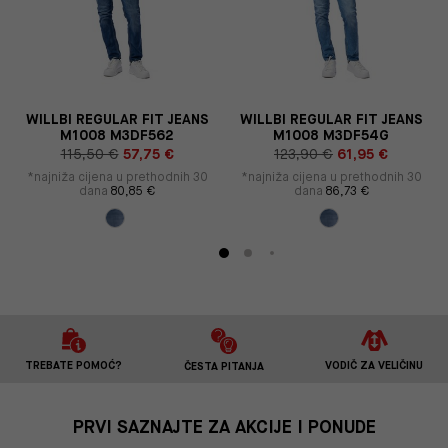
S
WILLBI REGULAR FIT JEANS
WILLBI REGULAR FIT JEANS
M1008 M3DF562
M1008 M3DF54G
115,50 €
57,75 €
123,90 €
61,95 €
*najniža cijena u prethodnih 30
*najniža cijena u prethodnih 30
dana
80,85 €
dana
86,73 €
TREBATE POMOĆ?
VODIČ ZA VELIČINU
ČESTA PITANJA
PRVI SAZNAJTE ZA AKCIJE I PONUDE