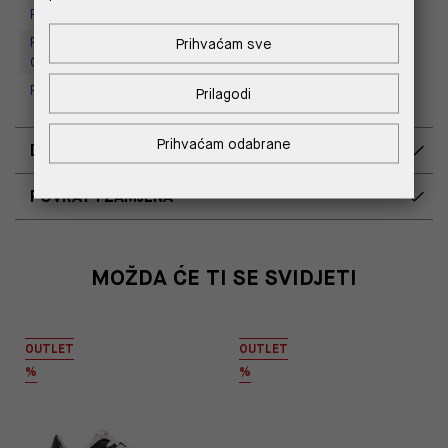
Replay Store, Supernova Zadar
Replay Outlet Store, Designer
Prihvaćam sve
Outlet Croatia
Replay Outlet Store, Split
Prilagodi
Prihvaćam odabrane
DOSTAVA
POVRAT I ZAMJENA
MOŽDA ĆE TI SE SVIDJETI
OUTLET
OUTLET
%
%