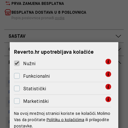
PRVA ZAMJENA BESPLATNA
BESPLATNA DOSTAVA U 8 POSLOVNICA
Popis poslovnica pronađi
ovdje
SASTAV
OPIS PROIZVODA
Reverto.hr upotrebljava kolačiće
RASPOLOŽIVOST PO POSLOVNICAMA
Nužni
Dostupno
Na upit
Poslovnica
Funkcionalni
Replay Store, Mall of Split
Statistički
Replay store, Arena centar
Marketinški
Replay Store, City Center One
Replay Store, Joker Centar
Na ovoj mrežnoj stranici koriste se kolačići. Molimo
Vas da pročitate
Politiku o kolačićima
ili prilagodite
Replay store, Tower Centar
postavke.