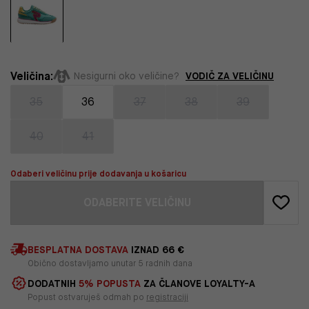
Veličina:
VODIČ ZA VELIČINU
Nesigurni oko veličine?
35
36
37
38
39
40
41
Odaberi veličinu prije dodavanja u košaricu
ODABERITE VELIČINU
BESPLATNA DOSTAVA
IZNAD 66 €
Obično dostavljamo unutar 5 radnih dana
DODATNIH
5% POPUSTA
ZA ČLANOVE LOYALTY-A
Popust ostvaruješ odmah po
registraciji