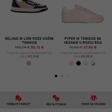
RELOAD W LOW ROZE KOŽNE
PYPER W TENISICE NA
TENISICE
VEZANJE U ROZOJ BOJI
100,24 €
50,12 €
75,60 €
37,80 €
*najniža cijena u prethodnih 30
*najniža cijena u prethodnih 30
dana
60,14 €
dana
45,36 €
TREBATE POMOĆ?
VODIČ ZA VELIČINU
ČESTA PITANJA