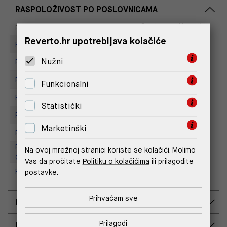
RASPOLOŽIVOST PO POSLOVNICAMA
Dostupno
Na upit
Poslovnica
Reverto.hr upotrebljava kolačiće
Replay store, Arena centar
Nužni
Replay Store, City Center One
Replay Store, Joker Centar
Funkcionalni
Replay Store, Mall of Split
Statistički
Replay store, Tower Centar
Marketinški
Replay Store, Supernova Zadar
Replay Outlet Store, Designer
Na ovoj mrežnoj stranici koriste se kolačići. Molimo
Outlet Croatia
Vas da pročitate
Politiku o kolačićima
ili prilagodite
Replay Outlet Store, Split
postavke.
Prihvaćam sve
DOSTAVA
Prilagodi
POVRAT I ZAMJENA