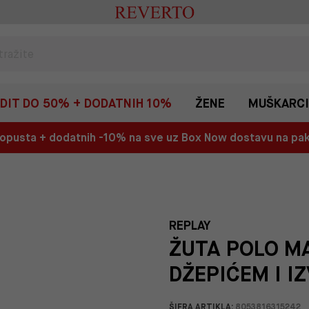
EDIT DO 50% + DODATNIH 10%
ŽENE
MUŠKARCI
 popusta + dodatnih -10% na sve uz Box Now dostavu na p
REPLAY
ŽUTA POLO MA
DŽEPIĆEM I I
ŠIFRA ARTIKLA:
8053816315242