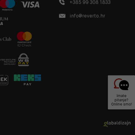
+385 99 308 1833
info@reverto.hr
Imate
pitanje?
Online smo!