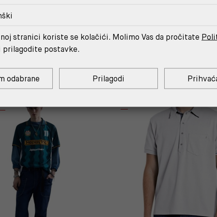
nški
noj stranici koriste se kolačići. Molimo Vas da pročitate
Poli
MOŽDA ĆE TI SE SVIDJETI
i prilagodite postavke.
m odabrane
Prilagodi
Prihvać
C.
%