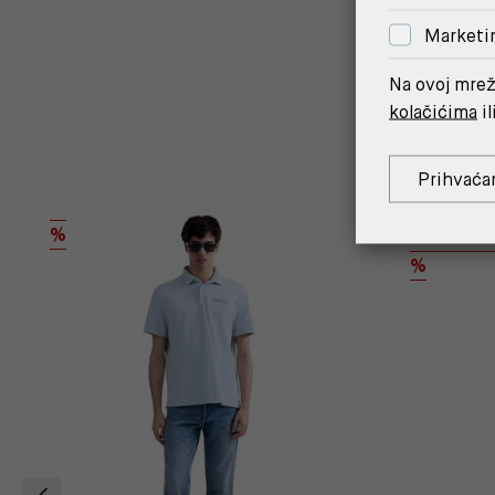
Marketi
Na ovoj mrež
kolačićima
il
Prihvaća
REPLAY IN
%
%