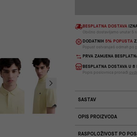
BESPLATNA DOSTAVA
IZNA
Obično dostavljamo unutar 5 r
DODATNIH
5% POPUSTA
Z
Popust ostvaruješ odmah po
r
PRVA ZAMJENA BESPLATN
BESPLATNA DOSTAVA U 8
Popis poslovnica pronađi
ovd
SASTAV
OPIS PROIZVODA
RASPOLOŽIVOST PO PO