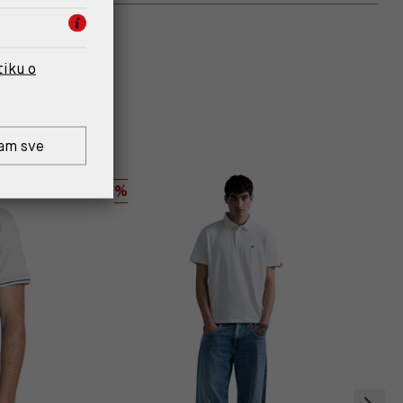
tiku o
am sve
%