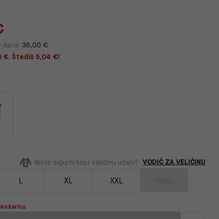
€
0 dana:
36,00 €
 €. Štediš 5,04 €!
VODIČ ZA VELIČINU
Niste sigurni koju veličinu uzeti?
L
XL
XXL
XXXL
 košaricu