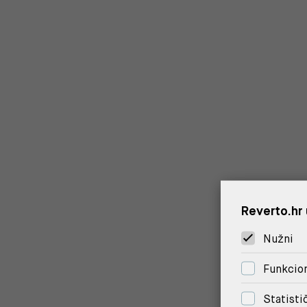
Reverto.hr 
Nužni
Funkcion
Statisti