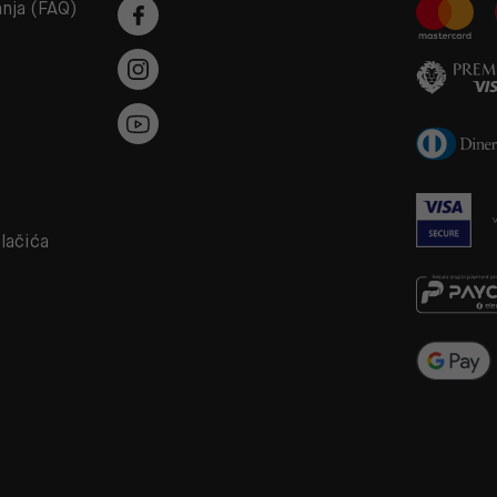
anja (FAQ)
a
olačića