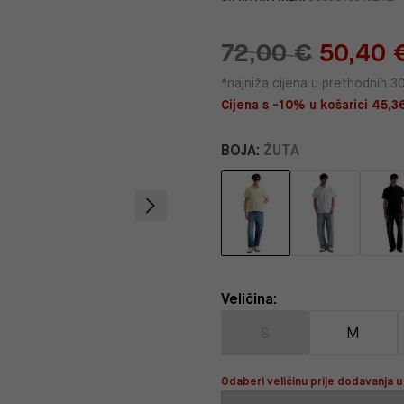
72,00 €
50,40 
*najniža cijena u prethodnih 3
Cijena s -10% u košarici 45,36
BOJA:
ŽUTA
Veličina:
S
M
Odaberi veličinu prije dodavanja u