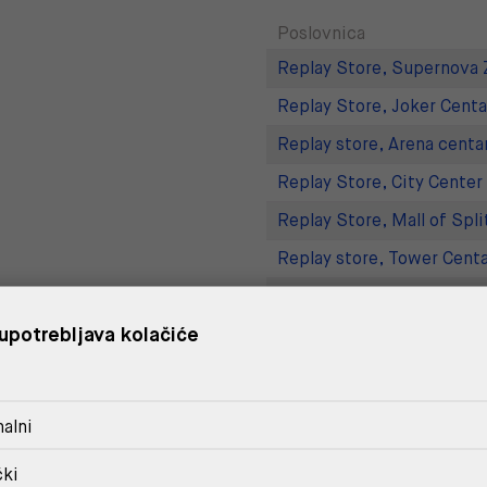
Poslovnica
Replay Store, Supernova 
Replay Store, Joker Centa
Replay store, Arena centa
Replay Store, City Center
Replay Store, Mall of Spli
Replay store, Tower Centa
Replay Outlet Store, Desi
upotrebljava kolačiće
Replay Outlet Store, Split
DOSTAVA
alni
POVRAT I ZAMJENA
čki