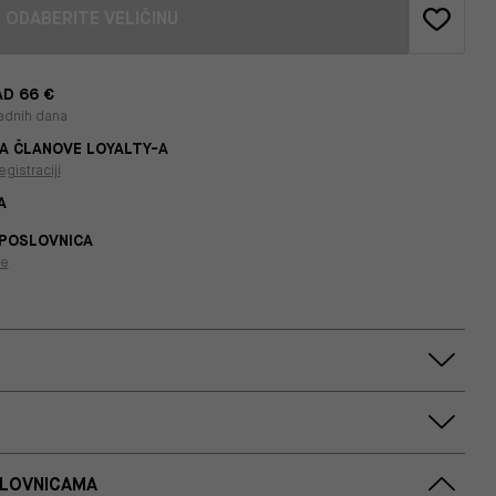
ODABERITE VELIČINU
D 66 €
adnih dana
A ČLANOVE LOYALTY-A
egistraciji
A
 POSLOVNICA
je
SLOVNICAMA