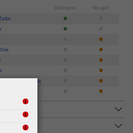
Dostupno
Na upit
Zadar
r
r
 One
t
r
gner Outlet Croatia