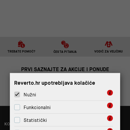
TREBATE POMOĆ?
VODIČ ZA VELIČINU
ČESTA PITANJA
PRVI SAZNAJTE ZA AKCIJE I PONUDE
Reverto.hr upotrebljava kolačiće
PRIJAVITE SE
Nužni
Funkcionalni
Statistički
KONTAKT