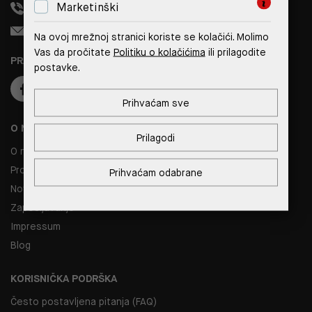
Marketinški
+385 99 308 1833
info@reverto.hr
Na ovoj mrežnoj stranici koriste se kolačići. Molimo
Vas da pročitate
Politiku o kolačićima
ili prilagodite
PRATITE NAS
postavke.
Prihvaćam sve
O NAMA
Prilagodi
O nama
Prodajna mjesta
Prihvaćam odabrane
Novosti
Zapošljavanje
Impressum
Blog
KORISNIČKA PODRŠKA
Često postavljena pitanja (FAQ)