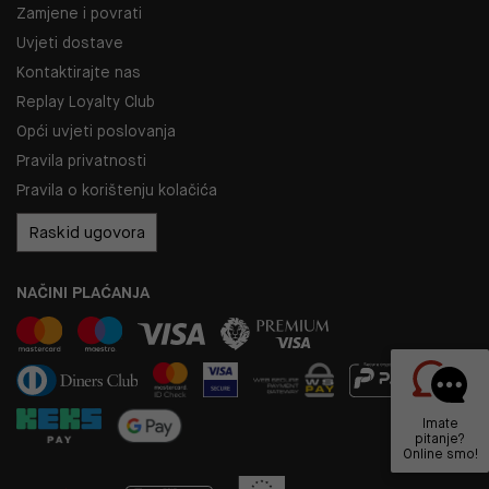
Zamjene i povrati
Uvjeti dostave
Kontaktirajte nas
Replay Loyalty Club
Opći uvjeti poslovanja
Pravila privatnosti
Pravila o korištenju kolačića
Raskid ugovora
NAČINI PLAĆANJA
Imate
pitanje?
Online smo!