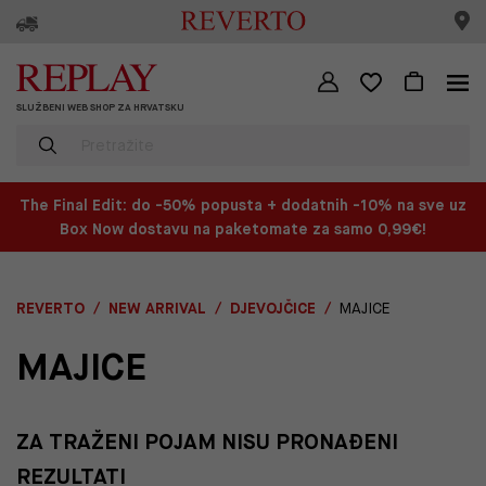
SLUŽBENI WEB SHOP ZA HRVATSKU
The Final Edit: do -50% popusta + dodatnih -10% na sve uz
Box Now dostavu na paketomate za samo 0,99€!
REVERTO
NEW ARRIVAL
DJEVOJČICE
MAJICE
MAJICE
ZA TRAŽENI POJAM NISU PRONAĐENI
REZULTATI