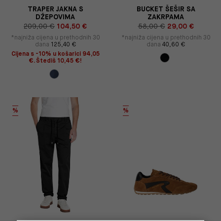
TRAPER JAKNA S
BUCKET ŠEŠIR SA
DŽEPOVIMA
ZAKRPAMA
209,00 €
104,50 €
58,00 €
29,00 €
*najniža cijena u prethodnih 30
*najniža cijena u prethodnih 30
dana
125,40 €
dana
40,60 €
Cijena s -10% u košarici 94,05
€. Štediš 10,45 €!
%
%