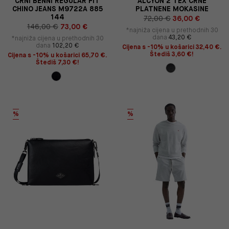
CRNI BENNI REGULAR FIT
ALCYON 2 TEX CRNE
CHINO JEANS M9722A 885
PLATNENE MOKASINE
144
72,00 €
36,00 €
146,00 €
73,00 €
*najniža cijena u prethodnih 30
dana
43,20 €
*najniža cijena u prethodnih 30
dana
102,20 €
Cijena s -10% u košarici 32,40 €.
Štediš 3,60 €!
Cijena s -10% u košarici 65,70 €.
Štediš 7,30 €!
%
%