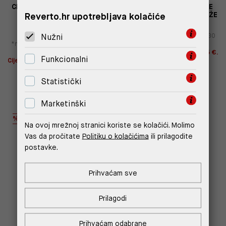
CRNE COMFORT FIT CHINO
BACKWARD UNION MUŠKE
Reverto.hr upotrebljava kolačiće
HLAČE OD PAMUKA S
TENISICE OD BRUŠENE KOŽE
VEZICAMA
147,00 €
73,50 €
156,00 €
78,00 €
Nužni
*najniža cijena u prethodnih 30
dana
88,20 €
*najniža cijena u prethodnih 30
dana
93,60 €
Cijena s -10% u košarici 66,15 €.
Funkcionalni
Štediš 7,35 €!
Cijena s -10% u košarici 70,20 €.
Štediš 7,80 €!
Statistički
Marketinški
%
%
Na ovoj mrežnoj stranici koriste se kolačići. Molimo
Vas da pročitate
Politiku o kolačićima
ili prilagodite
postavke.
Prihvaćam sve
Prilagodi
Prihvaćam odabrane