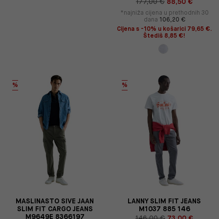
177,00 €
88,50 €
*najniža cijena u prethodnih 30
dana
106,20 €
Cijena s -10% u košarici 79,65 €.
Štediš 8,85 €!
%
%
MASLINASTO SIVE JAAN
LANNY SLIM FIT JEANS
SLIM FIT CARGO JEANS
M1037 885 146
M9649E 8366197
146,00 €
73,00 €