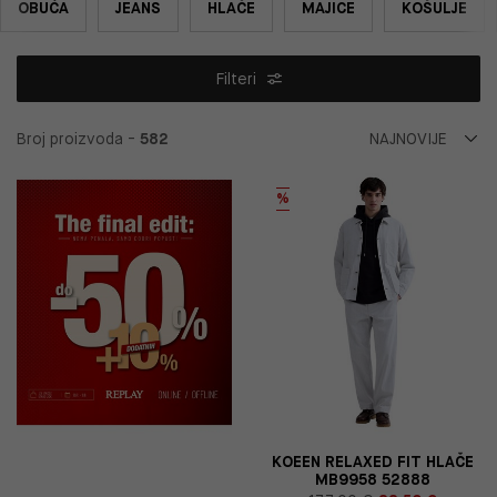
OBUĆA
JEANS
HLAČE
MAJICE
KOŠULJE
Filteri
Broj proizvoda -
582
%
KOEEN RELAXED FIT HLAČE
MB9958 52888