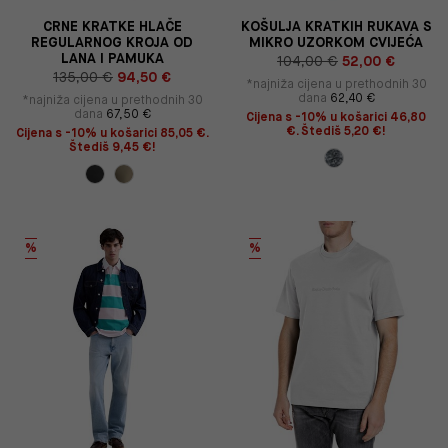
CRNE KRATKE HLAČE
KOŠULJA KRATKIH RUKAVA S
REGULARNOG KROJA OD
MIKRO UZORKOM CVIJEĆA
LANA I PAMUKA
104,00 €
52,00 €
135,00 €
94,50 €
*najniža cijena u prethodnih 30
dana
62,40 €
*najniža cijena u prethodnih 30
dana
67,50 €
Cijena s -10% u košarici 46,80
€. Štediš 5,20 €!
Cijena s -10% u košarici 85,05 €.
Štediš 9,45 €!
%
%