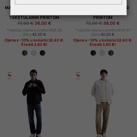
MASLINASTOZELENA MAJICA
SIVA MAJICA OPUŠTENOG
OPUŠTENOG KROJA S
KROJA S TEKSTUALNIM
TEKSTULANIM PRINTOM
PRINTOM
72,00 €
36,00 €
72,00 €
36,00 €
*najniža cijena u prethodnih 30
*najniža cijena u prethodnih 30
dana
43,20 €
dana
43,20 €
Cijena s -10% u košarici 32,40 €.
Cijena s -10% u košarici 32,40 €.
Štediš 3,60 €!
Štediš 3,60 €!
%
%