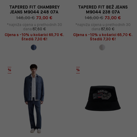
TAPERED FIT CHAMBREY
TAPERED FIT BEŽ JEANS
JEANS M9044 248 07A
M9044 238 07A
146,00 €
73,00 €
146,00 €
73,00 €
*najniža cijena u prethodnih 30
*najniža cijena u prethodnih 30
dana
87,60 €
dana
87,60 €
Cijena s -10% u košarici 65,70 €.
Cijena s -10% u košarici 65,70 €.
Štediš 7,30 €!
Štediš 7,30 €!
%
%