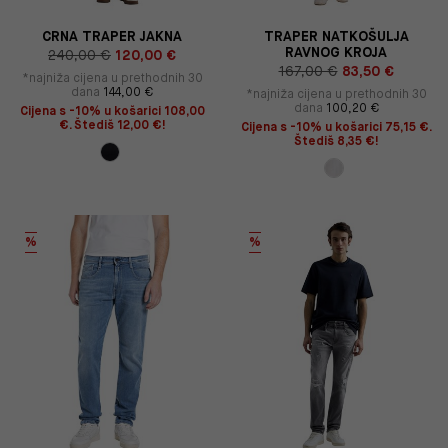
CRNA TRAPER JAKNA
TRAPER NATKOŠULJA
RAVNOG KROJA
240,00 €
120,00 €
167,00 €
83,50 €
*najniža cijena u prethodnih 30
dana
144,00 €
*najniža cijena u prethodnih 30
dana
100,20 €
Cijena s -10% u košarici 108,00
€. Štediš 12,00 €!
Cijena s -10% u košarici 75,15 €.
Štediš 8,35 €!
%
%