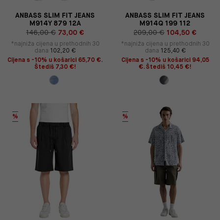
ANBASS SLIM FIT JEANS
ANBASS SLIM FIT JEANS
M914Y 879 12A
M914Q 199 112
146,00 €
73,00 €
209,00 €
104,50 €
*najniža cijena u prethodnih 30
*najniža cijena u prethodnih 30
dana
102,20 €
dana
125,40 €
Cijena s -10% u košarici 65,70 €.
Cijena s -10% u košarici 94,05
Štediš 7,30 €!
€. Štediš 10,45 €!
%
%