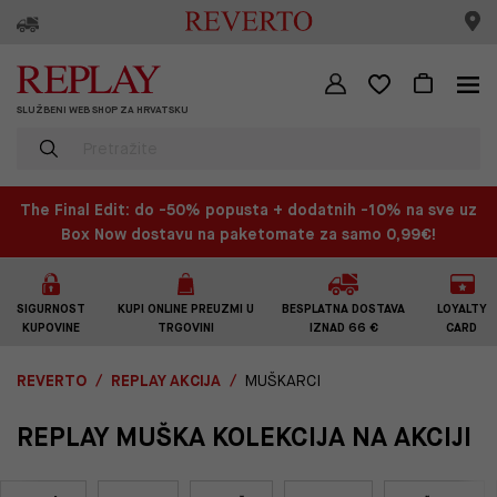
SLUŽBENI WEB SHOP ZA HRVATSKU
The Final Edit: do -50% popusta + dodatnih -10% na sve uz
Box Now dostavu na paketomate za samo 0,99€!
SIGURNOST
KUPI ONLINE PREUZMI U
BESPLATNA DOSTAVA
LOYALTY
KUPOVINE
TRGOVINI
IZNAD 66 €
CARD
REVERTO
REPLAY AKCIJA
MUŠKARCI
REPLAY MUŠKA KOLEKCIJA NA AKCIJI