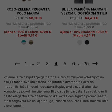
ROZO-ZELENA PRUGASTA
BIJELA PAMUČNA MAJICA S
POLO MAJICA
VEZOM U GOTIČKOM STILU
83,00 €
58,10 €
62,00 €
43,40 €
*najniža cijena u prethodnih 30
*najniža cijena u prethodnih 30
dana
41,50 €
dana
31,00 €
Cijena s -10% u košarici 52,29 €.
Cijena s -10% u košarici 39,06 €.
Štediš 5,81 €!
Štediš 4,34 €!
1
...
2
3
4
5
6
...
25
Vrijeme je za osvježenje garderobe s Replay muškom kolekcijom na
akciji. Pronađi sve što ti treba, od udobnih džempera i jakni do
modernih hlača i modnih dodataka. Replay akcija nudi ti vrhunske
komade po povoljnim cijenama. Bilo da tražiš casual stil za svaki dan ili
nešto elegantnije za posebne prilike, ovdje ćeš sigurno pronaći nešto
što ti odgovara. Ne čekaj predugo, iskoristi popuste i unesi novi val stila
u svoj ormar!