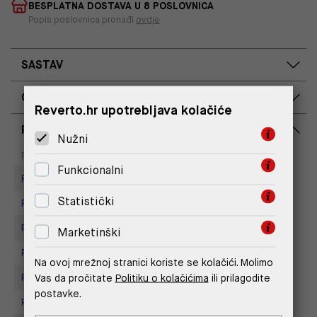
BESPLATNA DOSTAVA U 8 POSLOVNICA
Popis poslovnica pronađi
ovdje
SASTAV
OPIS PROIZVODA
Reverto.hr upotrebljava kolačiće
RASPOLOŽIVOST PO POSLOVNICAMA
Nužni
Dostupno
Na upit
Poslovnica
Funkcionalni
Replay store, Arena centar
Statistički
Replay Store, Joker Centar
Replay Store, Mall of Split
Marketinški
Replay Store, City Center One
Na ovoj mrežnoj stranici koriste se kolačići. Molimo
Vas da pročitate
Politiku o kolačićima
ili prilagodite
Replay store, Tower Centar
postavke.
Replay Store, Supernova Zadar