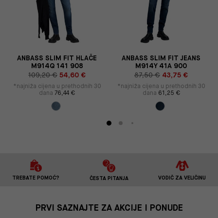
ANBASS SLIM FIT HLAČE
ANBASS SLIM FIT JEANS
M914Q 141 908
M914Y 41A 900
109,20 €
54,60 €
87,50 €
43,75 €
*najniža cijena u prethodnih 30
*najniža cijena u prethodnih 30
dana
76,44 €
dana
61,25 €
TREBATE POMOĆ?
VODIČ ZA VELIČINU
ČESTA PITANJA
PRVI SAZNAJTE ZA AKCIJE I PONUDE