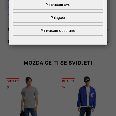
Replay Outlet Store, Designer
Prihvaćam sve
Outlet Croatia
Replay Outlet Store, Split
Prilagodi
DOSTAVA
Prihvaćam odabrane
POVRAT I ZAMJENA
MOŽDA ĆE TI SE SVIDJETI
OUTLET
OUTLET
%
%