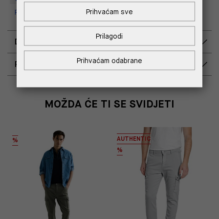
Prihvaćam sve
Replay Outlet Store, Split
Prilagodi
DOSTAVA
Prihvaćam odabrane
POVRAT I ZAMJENA
MOŽDA ĆE TI SE SVIDJETI
AUTHENTIC
%
%