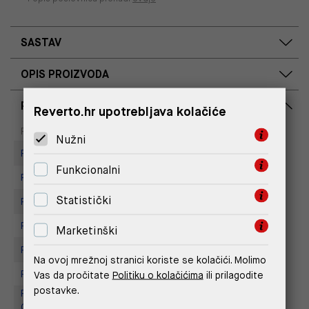
SASTAV
OPIS PROIZVODA
RASPOLOŽIVOST PO POSLOVNICAMA
Reverto.hr upotrebljava kolačiće
Dostupno
Na upit
Poslovnica
Nužni
Replay Store, Joker Centar
Funkcionalni
Replay Store, Supernova Zadar
Statistički
Replay store, Arena centar
Replay Store, City Center One
Marketinški
Replay Store, Mall of Split
Na ovoj mrežnoj stranici koriste se kolačići. Molimo
Replay store, Tower Centar
Vas da pročitate
Politiku o kolačićima
ili prilagodite
postavke.
Replay Outlet Store, Designer
Outlet Croatia