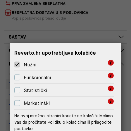
PRVA ZAMJENA BESPLATNA
BESPLATNA DOSTAVA U 8 POSLOVNICA
Popis poslovnica pronađi
ovdje
SASTAV
OPIS PROIZVODA
Reverto.hr upotrebljava kolačiće
RASPOLOŽIVOST PO POSLOVNICAMA
Nužni
Dostupno
Na upit
Poslovnica
Funkcionalni
Replay store, Arena centar
Statistički
Replay Store, City Center One
Marketinški
Replay Store, Supernova Zadar
Replay Store, Joker Centar
Na ovoj mrežnoj stranici koriste se kolačići. Molimo
Vas da pročitate
Politiku o kolačićima
ili prilagodite
Replay Store, Mall of Split
postavke.