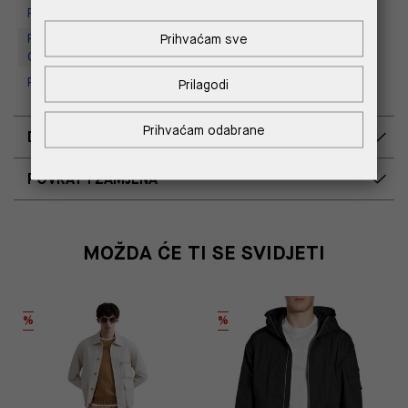
Replay store, Tower Centar
Replay Outlet Store, Designer
Prihvaćam sve
Outlet Croatia
Replay Outlet Store, Split
Prilagodi
Prihvaćam odabrane
DOSTAVA
POVRAT I ZAMJENA
MOŽDA ĆE TI SE SVIDJETI
%
%