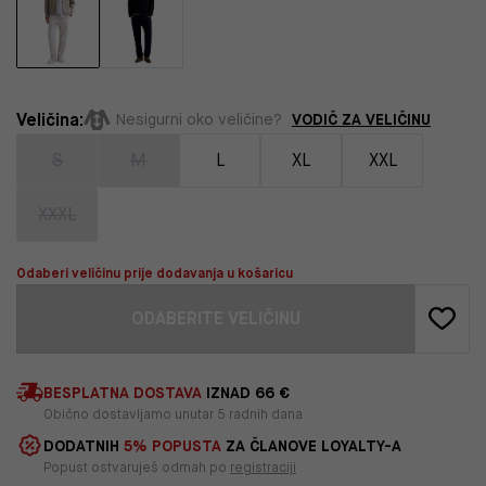
Veličina:
VODIČ ZA VELIČINU
Nesigurni oko veličine?
S
M
L
XL
XXL
XXXL
Odaberi veličinu prije dodavanja u košaricu
ODABERITE VELIČINU
BESPLATNA DOSTAVA
IZNAD 66 €
Obično dostavljamo unutar 5 radnih dana
DODATNIH
5% POPUSTA
ZA ČLANOVE LOYALTY-A
Popust ostvaruješ odmah po
registraciji