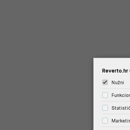
Reverto.hr 
Nužni
Funkcion
Statisti
Marketi