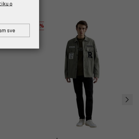
tiku o
%
am sve