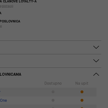
A ČLANOVE LOYALTY-A
egistraciji
A
 POSLOVNICA
je
SLOVNICAMA
Dostupno
Na upit
r
 One