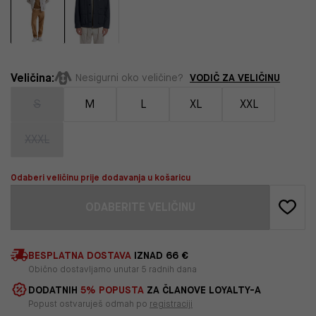
Veličina:
VODIČ ZA VELIČINU
Nesigurni oko veličine?
S
M
L
XL
XXL
XXXL
Odaberi veličinu prije dodavanja u košaricu
ODABERITE VELIČINU
BESPLATNA DOSTAVA
IZNAD 66 €
Obično dostavljamo unutar 5 radnih dana
DODATNIH
5% POPUSTA
ZA ČLANOVE LOYALTY-A
Popust ostvaruješ odmah po
registraciji