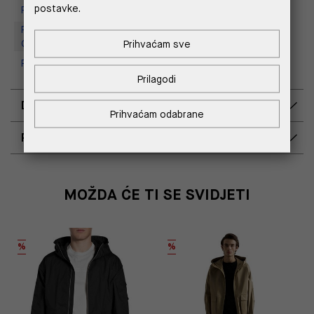
postavke.
Replay store, Tower Centar
Replay Outlet Store, Designer
Prihvaćam sve
Outlet Croatia
Replay Outlet Store, Split
Prilagodi
DOSTAVA
Prihvaćam odabrane
POVRAT I ZAMJENA
MOŽDA ĆE TI SE SVIDJETI
%
%