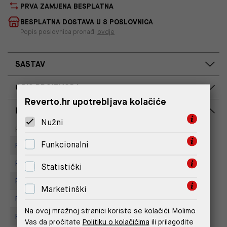
PRVA ZAMJENA BESPLATNA
BESPLATNA DOSTAVA U 8 POSLOVNICA
Popis poslovnica pronađi
ovdje
SASTAV
OPIS PROIZVODA
Reverto.hr upotrebljava kolačiće
RASPOLOŽIVOST PO POSLOVNICAMA
Nužni
Dostupno
Na upit
Poslovnica
Funkcionalni
Replay store, Arena centar
Replay Store, City Center One
Statistički
Replay Store, Joker Centar
Marketinški
Replay Store, Mall of Split
Na ovoj mrežnoj stranici koriste se kolačići. Molimo
Replay Store, Supernova Zadar
Vas da pročitate
Politiku o kolačićima
ili prilagodite