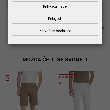
Replay Outlet Store, Designer
Prihvaćam sve
Outlet Croatia
Replay Outlet Store, Split
Prilagodi
DOSTAVA
Prihvaćam odabrane
POVRAT I ZAMJENA
MOŽDA ĆE TI SE SVIDJETI
AUTHENTIC
%
%