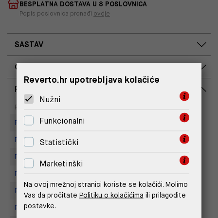
BESPLATNA DOSTAVA U 8 POSLOVNICA
Popis poslovnica pronađi
ovdje
SASTAV
OPIS PROIZVODA
Reverto.hr upotrebljava kolačiće
RASPOLOŽIVOST PO POSLOVNICAMA
Nužni
Dostupno
Na upit
Poslovnica
Funkcionalni
Replay store, Arena centar
Replay Store, City Center One
Statistički
Replay Store, Supernova Zadar
Marketinški
Replay Store, Joker Centar
Na ovoj mrežnoj stranici koriste se kolačići. Molimo
Replay Store, Mall of Split
Vas da pročitate
Politiku o kolačićima
ili prilagodite
postavke.
Replay store, Tower Centar