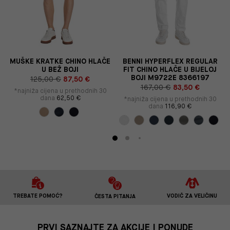
E
MUŠKE KRATKE CHINO HLAČE
BENNI HYPERFLEX REGULAR
U BEŽ BOJI
FIT CHINO HLAČE U BIJELOJ
BOJI M9722E 8366197
125,00 €
87,50 €
167,00 €
83,50 €
*najniža cijena u prethodnih 30
dana
62,50 €
*najniža cijena u prethodnih 30
dana
116,90 €
TREBATE POMOĆ?
VODIČ ZA VELIČINU
ČESTA PITANJA
PRVI SAZNAJTE ZA AKCIJE I PONUDE