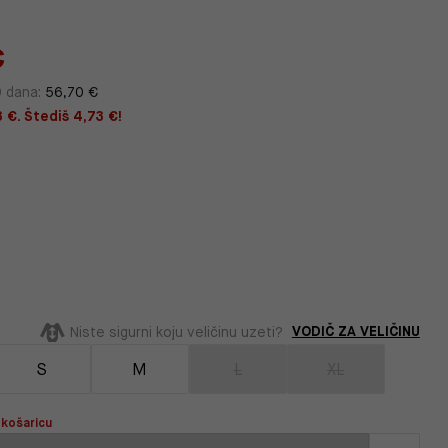
€
0 dana:
56,70 €
 €. Štediš 4,73 €!
VODIČ ZA VELIČINU
Niste sigurni koju veličinu uzeti?
S
M
L
XL
 košaricu