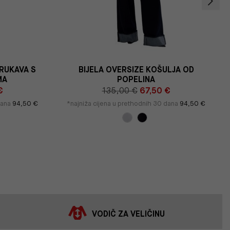
 RUKAVA S
BIJELA OVERSIZE KOŠULJA OD
MA
POPELINA
€
135,00 €
67,50 €
dana
94,50 €
*najniža cijena u prethodnih 30 dana
94,50 €
VODIČ ZA VELIČINU