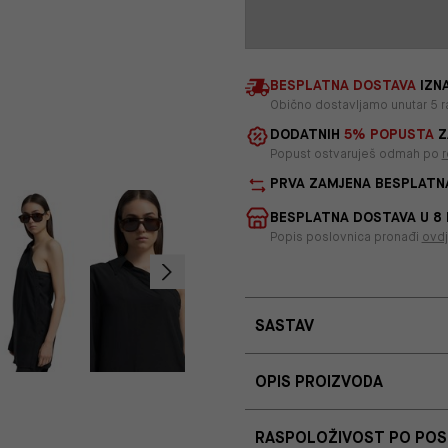
BESPLATNA DOSTAVA
IZNA
Obično dostavljamo unutar 5 r
DODATNIH
5% POPUSTA
Z
Popust ostvaruješ odmah po
r
PRVA ZAMJENA BESPLATN
BESPLATNA DOSTAVA U 8
Popis poslovnica pronađi
ovd
SASTAV
OPIS PROIZVODA
RASPOLOŽIVOST PO PO