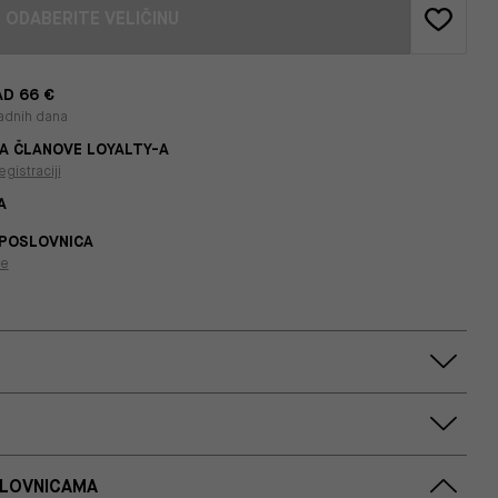
ODABERITE VELIČINU
D 66 €
adnih dana
A ČLANOVE LOYALTY-A
egistraciji
A
 POSLOVNICA
je
SLOVNICAMA