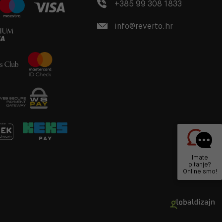
+385 99 308 1833
info@reverto.hr
Imate
pitanje?
Online smo!