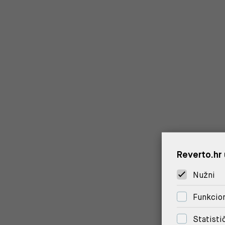
Reverto.hr 
Nužni
Funkcion
Statisti