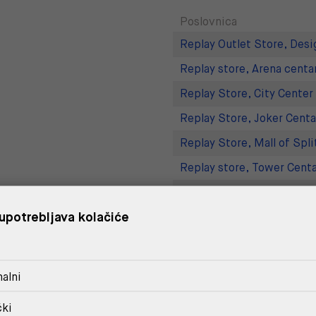
Poslovnica
Replay Outlet Store, Desi
Replay store, Arena centa
Replay Store, City Center
Replay Store, Joker Centa
Replay Store, Mall of Spli
Replay store, Tower Centa
Replay Store, Supernova 
upotrebljava kolačiće
Replay Outlet Store, Split
DOSTAVA
alni
POVRAT I ZAMJENA
čki