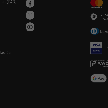
anja (FAQ)
a
olačića