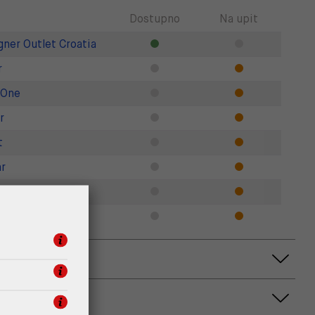
Dostupno
Na upit
gner Outlet Croatia
r
 One
r
t
r
Zadar