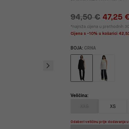
94,50 €
47,25 
*najniža cijena u prethodnih 3
Cijena s -10% u košarici 42,53
BOJA:
CRNA
Veličina:
XXS
XS
Odaberi veličinu prije dodavanja u