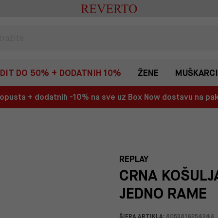
EDIT DO 50% + DODATNIH 10%
ŽENE
MUŠKARCI
 popusta + dodatnih -10% na sve uz Box Now dostavu na p
REPLAY
CRNA KOŠULJ
JEDNO RAME
ŠIFRA ARTIKLA:
8053816254244