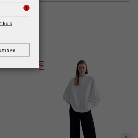
tiku o
am sve
%