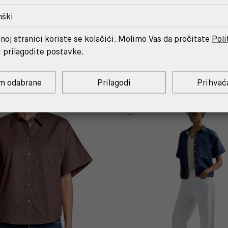
nški
noj stranici koriste se kolačići. Molimo Vas da pročitate
Poli
MOŽDA ĆE TI SE SVIDJETI
i prilagodite postavke.
m odabrane
Prilagodi
Prihvać
%