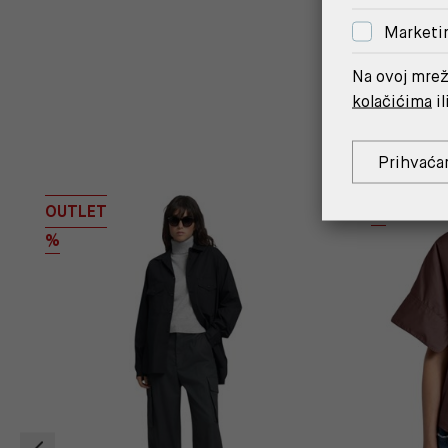
Marketi
Na ovoj mrež
kolačićima
il
Prihvaća
OUTLET
%
%